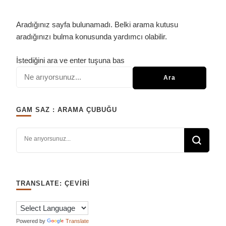
Aradığınız sayfa bulunamadı. Belki arama kutusu
aradığınızı bulma konusunda yardımcı olabilir.
Bir
İstediğini ara ve enter tuşuna bas
şey
mi
arıyorsunuz?
GAM SAZ : ARAMA ÇUBUĞU
Bir şey mi arıyorsunuz?
TRANSLATE: ÇEVIRI
Powered by
Translate