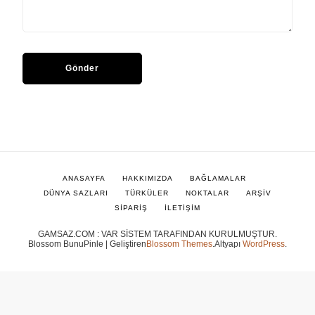
ANASAYFA
HAKKIMIZDA
BAĞLAMALAR
DÜNYA SAZLARI
TÜRKÜLER
NOKTALAR
ARŞİV
SİPARİŞ
İLETİŞİM
GAMSAZ.COM : VAR SİSTEM TARAFINDAN KURULMUŞTUR.
Blossom BunuPinle | Geliştiren
Blossom Themes
.Altyapı
WordPress
.