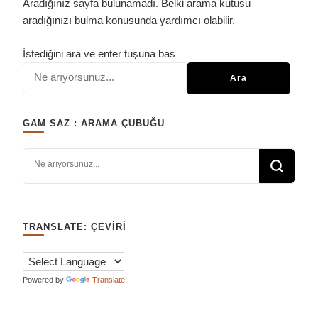
Aradığınız sayfa bulunamadı. Belki arama kutusu
aradığınızı bulma konusunda yardımcı olabilir.
Bir
İstediğini ara ve enter tuşuna bas
şey
mi
arıyorsunuz?
GAM SAZ : ARAMA ÇUBUĞU
Bir şey mi arıyorsunuz?
TRANSLATE: ÇEVIRI
Powered by
Translate