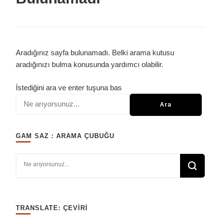
Aradığınız sayfa bulunamadı. Belki arama kutusu
aradığınızı bulma konusunda yardımcı olabilir.
Bir
İstediğini ara ve enter tuşuna bas
şey
mi
arıyorsunuz?
GAM SAZ : ARAMA ÇUBUĞU
Bir şey mi arıyorsunuz?
TRANSLATE: ÇEVIRI