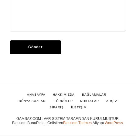
ANASAYFA
HAKKIMIZDA
BAĞLAMALAR
DÜNYA SAZLARI
TÜRKÜLER
NOKTALAR
ARŞİV
SİPARİŞ
İLETİŞİM
GAMSAZ.COM : VAR SİSTEM TARAFINDAN KURULMUŞTUR.
Blossom BunuPinle | Geliştiren
Blossom Themes
.Altyapı
WordPress
.