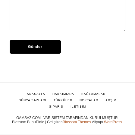
ANASAYFA
HAKKIMIZDA
BAĞLAMALAR
DÜNYA SAZLARI
TÜRKÜLER
NOKTALAR
ARŞİV
SİPARİŞ
İLETİŞİM
GAMSAZ.COM : VAR SİSTEM TARAFINDAN KURULMUŞTUR.
Blossom BunuPinle | Geliştiren
Blossom Themes
.Altyapı
WordPress
.