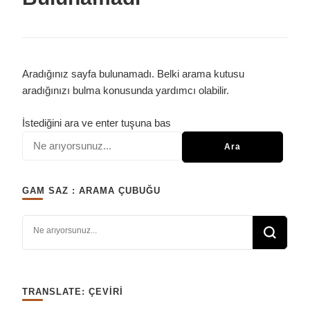
Aradığınız sayfa bulunamadı. Belki arama kutusu
aradığınızı bulma konusunda yardımcı olabilir.
Bir
İstediğini ara ve enter tuşuna bas
şey
mi
arıyorsunuz?
GAM SAZ : ARAMA ÇUBUĞU
Bir şey mi arıyorsunuz?
TRANSLATE: ÇEVIRI