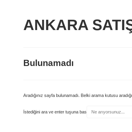
ANKARA SATI
Bulunamadı
Aradığınız sayfa bulunamadı. Belki arama kutusu aradığı
Bir
İstediğini ara ve enter tuşuna bas
şey
mi
arıyorsunuz?