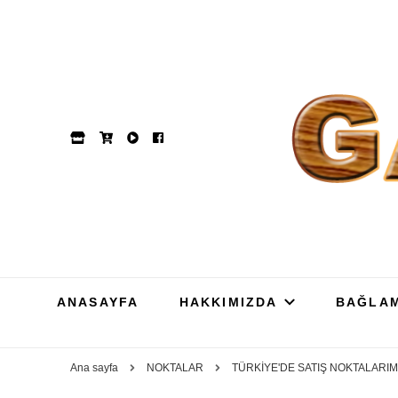
GAM
Dut, Kestane, Karaağa
ANASAYFA
HAKKIMIZDA
BAĞLA
Ana sayfa
NOKTALAR
TÜRKİYE'DE SATIŞ NOKTALARIM