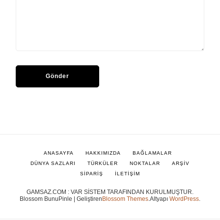
ANASAYFA
HAKKIMIZDA
BAĞLAMALAR
DÜNYA SAZLARI
TÜRKÜLER
NOKTALAR
ARŞİV
SİPARİŞ
İLETİŞİM
GAMSAZ.COM : VAR SİSTEM TARAFINDAN KURULMUŞTUR.
Blossom BunuPinle | Geliştiren
Blossom Themes
.Altyapı
WordPress
.