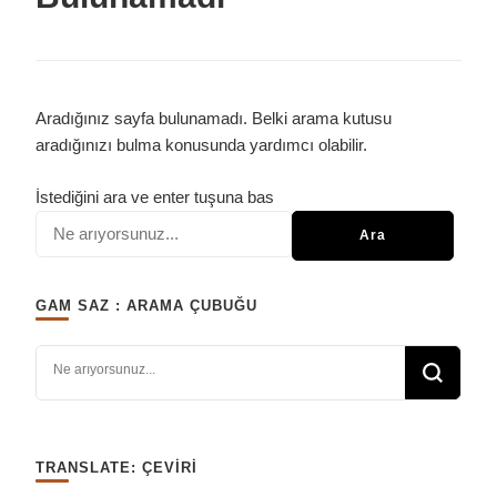
Aradığınız sayfa bulunamadı. Belki arama kutusu
aradığınızı bulma konusunda yardımcı olabilir.
Bir
İstediğini ara ve enter tuşuna bas
şey
mi
arıyorsunuz?
GAM SAZ : ARAMA ÇUBUĞU
Bir şey mi arıyorsunuz?
TRANSLATE: ÇEVIRI