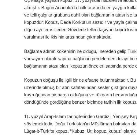
Üç kıtaya yayılan kopuz, 17. yüzyıldan itibaren Anadol
almıştır. Bugün Anadolu’da halk arasında en yaygın kullan
ve telli çalgılar grubuna dahil olan bağlamanın atası ise ta
kopuzdur. Kopuz, Dede Korkut’un sazıdır ve yayla çalınır.
diğeri ayı temsil eder. Gövdede telleri taşıyan köprü kısm
vurulması ile ikisinin arasından çıkmaktadır.
Bağlama adının kökeninin ne olduğu, nereden gelip Türk 
varsayım olarak sapına bağlanan perdelerden dolayı bu mü
bağlamanın atası olan kopuzun önceleri sapında perde 
Kopuzun doğuşu ile ilgili bir de efsane bulunmaktadır. Bu 
üzerinde ölmüş bir atın kafatasından sesler çıktığını duya
kuyruğundan bir parça olduğunu ve rüzgarın her vurduğun
döndüğünde gördüğüne benzer biçimde tarihin ilk kopuzu
11. yüzyıl Arap-İslam tarihçilerinden Gardizi, Yenisey Kır
söylemektedir. Doğu Türkistan’ın Müslüman baksıları da ra
Lûgat-it-Türk’te kopuz, “Kubuz: Ut, kopuz, kubuz” olarak