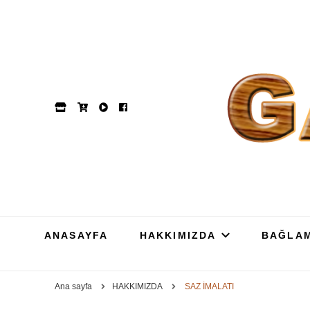
GAM
Dut, Kestane, Karaağa
ANASAYFA
HAKKIMIZDA
BAĞLA
Ana sayfa
HAKKIMIZDA
SAZ İMALATI