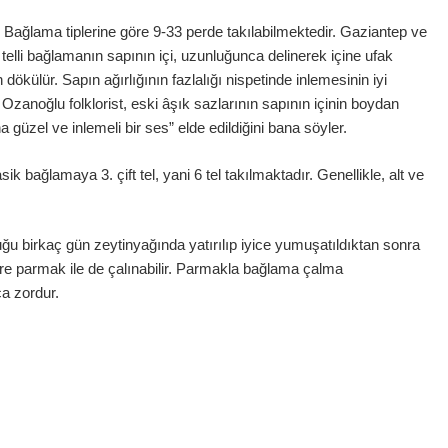
 Bağlama tiplerine göre 9-33 perde takılabilmektedir. Gaziantep ve
telli bağlamanın sapının içi, uzunluğunca delinerek içine ufak
külür. Sapın ağırlığının fazlalığı nispetinde inlemesinin iyi
zanoğlu folklorist, eski âşık sazlarının sapının içinin boydan
a güzel ve inlemeli bir ses” elde edildiğini bana söyler.
 bağlamaya 3. çift tel, yani 6 tel takılmaktadır. Genellikle, alt ve
buğu birkaç gün zeytinyağında yatırılıp iyice yumuşatıldıktan sonra
göre parmak ile de çalınabilir. Parmakla bağlama çalma
ça zordur.