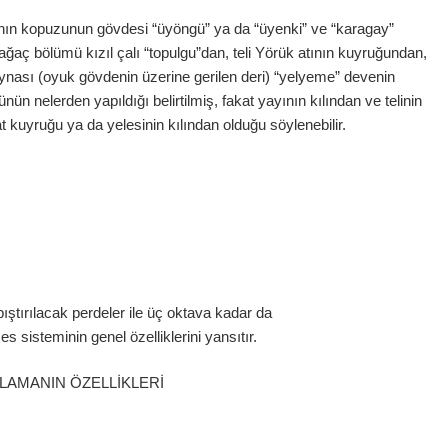
ının kopuzunun gövdesi “üyöngü” ya da “üyenki” ve “karagay”
ğaç bölümü kızıl çalı “topulgu”dan, teli Yörük atının kuyruğundan,
 aynası (oyuk gövdenin üzerine gerilen deri) “yelyeme” devenin
ün nelerden yapıldığı belirtilmiş, fakat yayının kılından ve telinin
 kuyruğu ya da yelesinin kılından olduğu söylenebilir.
ıştırılacak perdeler ile üç oktava kadar da
s sisteminin genel özelliklerini yansıtır.
ĞLAMANIN ÖZELLİKLERİ