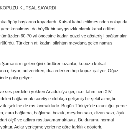
KOPUZU KUTSAL SAYARDI
ka öpüp başlarına koyarlardı. Kutsal kabul edilmesinden dolayı da
yere konulması da büyük bir saygısızlık olarak kabul edilirdi.
müzden 60-70 yıl öncesine kadar, güzel ve gösterişli bağlamalar
e görülürdü. Türklerin at, kadın, silahtan meydana gelen namus
a Şamanizm geleneğini sürdüren ozanlar, kopuzu kutsal
na çıkıyor; ad verirken, dua ederken hep kopuz çalıyor, Oğuz
de galip geliyor.
li ve ses perdeleri yokken Anadolu’ya geçince, tahminen XIV.
deleri bağlanmak suretiyle oldukça gelişmiş bir şekil almıştır.
 iki şekline de rastlanmaktadır. Bugün Türkiye’de uzunluğu, perde
 Cura, cura bağlama, bağlama, bozuk, meydan sazı, divan sazı, âşık
tandart ölçü ve adlara rastlayamamaktayız. Bu durumu normal
oktur. Adlar yerleşme yerlerine göre farklılık gösterir.