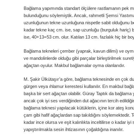
Bağlama yapımında standart ölçülere rastlamanın pek m
bulunduğunu söylemiştik. Ancak, rahmetli Şemsi Yastıma
uzunluğunun tekne uzunluğuna nispetle sabit olduğunu belirt
kadar tekne kaç cm. ise, sap uzunluğu (burguluk hariç) 
ise, 40+13=53 cm. olur. Katılan 13 cm. fazlalık hiç bir 
Bağlama tekneleri çember (yaprak, kavun dilimi) ve oyma
ve mandolinlerde olduğu gibi parçalar birleştirilmek sur
ağaçtan oyulur. Makbul bağlamalar oyma olanlarıdır.
M. Şakir Ülkütaşır’a göre, bağlama teknesinde en çok d
gürgen veya ıhlamur kerestesi kullanılır. En makbul bağ
başka bir sert ağaçtan olabilir. Güray Taptık da bağlama y
ancak çok iyi ses verdiğinden dut ağacının tercih edildiğ
bağlama teknesi yapılacak kütüklerin, içine kor ateş ko
çam gibi hafif ağaçlardan sap takıldığını söylemektedir. 
kadar ince olursa ve eşit kalınlıkta inceltilirse o kadar i
yapıştırılmakla sesin ihtizasının çoğaldığına inanılır.