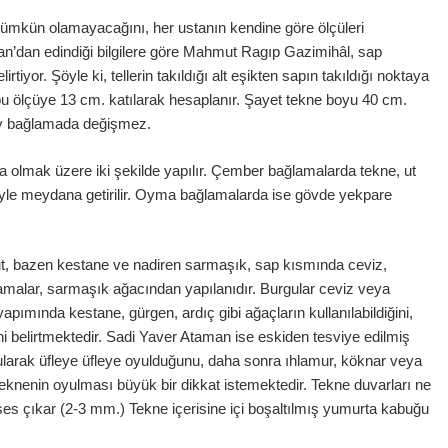
ümkün olamayacağını, her ustanın kendine göre ölçüleri
n’dan edindiği bilgilere göre Mahmut Ragıp Gazimihâl, sap
iyor. Şöyle ki, tellerin takıldığı alt eşikten sapın takıldığı noktaya
bu ölçüye 13 cm. katılarak hesaplanır. Şayet tekne boyu 40 cm.
boy bağlamada değişmez.
 olmak üzere iki şekilde yapılır. Çember bağlamalarda tekne, ut
etiyle meydana getirilir. Oyma bağlamalarda ise gövde yekpare
ut, bazen kestane ve nadiren sarmaşık, sap kısmında ceviz,
lamalar, sarmaşık ağacından yapılanıdır. Burgular ceviz veya
apımında kestane, gürgen, ardıç gibi ağaçların kullanılabildiğini,
ini belirtmektedir. Sadi Yaver Ataman ise eskiden tesviye edilmiş
nularak üfleye üfleye oyulduğunu, daha sonra ıhlamur, köknar veya
Teknenin oyulması büyük bir dikkat istemektedir. Tekne duvarları ne
yi ses çıkar (2-3 mm.) Tekne içerisine içi boşaltılmış yumurta kabuğu