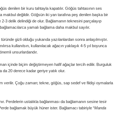
üs denilen bir kuru tahtayla kapatılır. Göğüs tahtasının ses
sa makbul değildir. Göğsün iki yan tarafına peş denilen başka bir
2-3 delik delindiği de olur. Bağlamanın teknesini parçalayıp
n bağlamacılarca yamalı bağlama daha makbul sayılır.
 türünde gizli olduğu yukarıda yazılanlardan sonra anlaşılmıştır.
ırsa kullanılsın, kullanılacak ağacın yaklaşık 4-5 yıl boyunca
 önemli unsurlardandır.
an içinde biçim değiştirmeyen hafif ağaçlar tercih edilir. Burguluk
 da 20 derece kadar geriye yatık olur.
erilir. Çoğu zaman; tekne, göğüs, sap sedef ve fildişi oymalarla
nır. Perdelerin ustalıkla bağlanması da bağlamanın sesine tesir
Perde bağlamak büyük hüner ister. Bağlamacı tabiriyle “
Manda