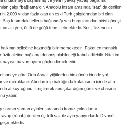
u’da unutulmaya başlanmış ve yerini yavaş yavaş bağlama
ılan çalgı “
bağlama
”dır. Anadolu insanı arasında “
saz
” da denilen
rihi 2.000 yıldan fazla olan en eski Türk çalgılarından biri olan
 Baş kısımdaki tellerin bağlandığı ses burgularından birisi güneşi
ının altı yeri, üstü de göğü temsil etmektedir. Ses, Tezenenin
halkının belleğine kazındığı bilinmemektedir. Fakat en mantıklı
zik aletine bağlama denmiş olabileceği kabul edilebilir. Nitekim
olmayışı bu varsayımı güçlendirmektedir.
efsaneye göre Orta Asyalı yiğitlerden biri günün birinde yol
r ve meraklanır. Atından inip baktığında kafatasının içinde atın
da at kuyruğunu titreştirerek ses çıkardığını görür ve obasına
nu yapar.
gızlarının şaman ayinleri sırasında kopuz çaldıklarını
vap (rübab) denilen üç telli saz ile ayin yapıyorlardı. Divanü
 geçmektedir.