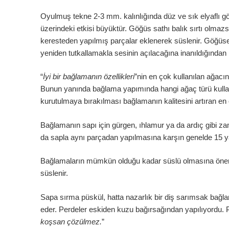
Oyulmuş tekne 2-3 mm. kalınlığında düz ve sık elyaflı göğ
üzerindeki etkisi büyüktür. Göğüs sathı balık sırtı olmaz
keresteden yapılmış parçalar eklenerek süslenir. Göğüse 
yeniden tutkallamakla sesinin açılacağına inanıldığında
“
İyi bir bağlamanın özellikleri
”nin en çok kullanılan ağacın
Bunun yanında bağlama yapımında hangi ağaç türü kullanıl
kurutulmaya bırakılması bağlamanın kalitesini artıran en
Bağlamanın sapı için gürgen, ıhlamur ya da ardıç gibi zam
da sapla aynı parçadan yapılmasına karşın genelde 15 ya
Bağlamaların mümkün olduğu kadar süslü olmasına önem v
süslenir.
Sapa sırma püskül, hatta nazarlık bir diş sarımsak bağla
eder. Perdeler eskiden kuzu bağırsağından yapılıyordu. 
koşsan çözülmez.
”