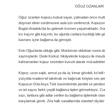
OĞUZ OZANLARI 
Oğuz ozanları kopuzu kutsal sayar, çalmadan önce mutla
düşman elinin sürülmesine asla izin verilmezdi. Kopuzun 
Bugün Anadolu’da bu gelenek kısmen yaşamaktadır. Günü
kız kaçırır gibi kaçırılır, bu uğurda canlara kıyıldığı bil
kavramı içine bağlama da girmiştir.
Eski Oğuzlarda olduğu gibi, Müslüman olduktan sonra d
saymışlardır. Dede Korkut, hikâyelerde kopuzu ile meyda
kahramanları kopuz sesinden kuvvet alarak mücadelelerin
Kopuz; uzun saplı, armut ya da üç kenar gövdeli, kıl tel
yüzyılda madeni tel takılmak ve bağırsak kirişten ses per
Kopuzun Orta Asya Türk kavimlerinde perdeli ve perdesiz
ve tel sayısı farklı çeşitli bağlama tipleri görmekteyiz.
sazı, tanbura gibi adlar verilen bu bağlama tiplerinde s
karşılamak gerek. Zira halk sanatlarında standart ölçüler y