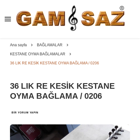
BAĞLAMA İMALAT / SATIŞ
GAM
SAZ : OYMA ||
Dut, Kestane, Karaağaç, Gürgen, Ceviz, Kelebek, Flot,
YAPRAK || ELEKTRO ||
Padok, Kompozit, Mat, Divan, Çöğür, Cura, Solak, Dede,
Ana sayfa
BAĞLAMALAR
ÖZEL BAĞLAMA İMALAT /
Oyma ve yaprak sazlar, özel imalat bağlamalar
KESTANE OYMA BAĞLAMALAR
SATIŞ
36 LIK RE KESİK KESTANE OYMA BAĞLAMA / 0206
36 LIK RE KESİK KESTANE
OYMA BAĞLAMA / 0206
36
BIR YORUM YAPIN
LIK
RE
KESİK
KESTANE
OYMA