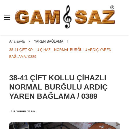
BAĞLAMA İMALAT / SATIŞ
GAM
SAZ : OYMA ||
Dut, Kestane, Karaağaç, Gürgen, Ceviz, Kelebek, Flot,
YAPRAK || ELEKTRO ||
Padok, Kompozit, Mat, Divan, Çöğür, Cura, Solak, Dede,
Ana sayfa
YAREN BAĞLAMA
ÖZEL BAĞLAMA İMALAT /
Oyma ve yaprak sazlar, özel imalat bağlamalar
38-41 ÇİFT KOLLU ÇİHAZLI NORMAL BURĞULU ARDIÇ YAREN
SATIŞ
BAĞLAMA / 0389
38-41 ÇİFT KOLLU ÇİHAZLI
NORMAL BURĞULU ARDIÇ
YAREN BAĞLAMA / 0389
38-
BIR YORUM YAPIN
41
ÇİFT
KOLLU
ÇİHAZLI