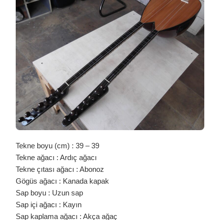
NORMAL
BURĞULU
ARDIÇ
YAREN
BAĞLAMA
/
0389
IÇIN
Tekne boyu (cm) : 39 – 39
Tekne ağacı : Ardıç ağacı
Tekne çıtası ağacı : Abonoz
Gögüs ağacı : Kanada kapak
Sap boyu : Uzun sap
Sap içi ağacı : Kayın
Sap kaplama ağacı : Akça ağaç