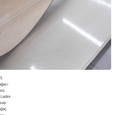
5
ğacı
noz
adini
ap
ğaç
şe