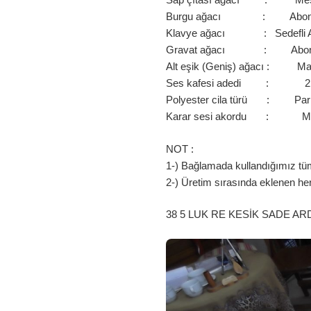
Burgu ağacı : Abon
Klavye ağacı : Sedefli 
Gravat ağacı : Abon
Alt eşik (Geniş) ağacı : M
Ses kafesi adedi : 2
Polyester cila türü : Par
Karar sesi akordu : M
NOT :
1-) Bağlamada kullandığımız tüm 
2-) Üretim sırasında eklenen he
38 5 LUK RE KESİK SADE AR