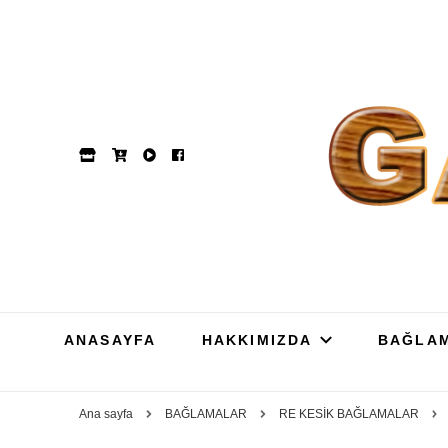
GAM
Dut, Kestane, Karaağa
ANASAYFA
HAKKIMIZDA
BAĞLA
Ana sayfa
BAĞLAMALAR
RE KESİK BAĞLAMALAR