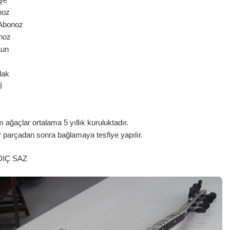
oz
Abonoz
oz
aun
lak
İ
ağaçlar ortalama 5 yıllık kuruluktadır.
r parçadan sonra bağlamaya tesfiye yapılır.
DIÇ SAZ