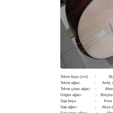
Tekne boyu (cm) : 38,
Tekne ağacı : Ardıç a
Tekne çıtası ağacı : Abo
Gögüs ağacı : Borçka L
Sap boyu : Kısa s
Sap ağacı : Akça a
Sap çıtası ağacı : Me