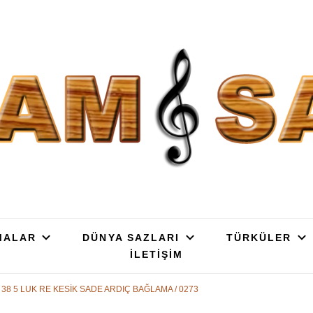
SAZ : OYMA || YAPRAK || ELEK
ç, Gürgen, Ceviz, Kelebek, Flot, Padok, Kompozit, Mat, Divan, Çöğür, Cura, 
SATIŞ
MALAR
DÜNYA SAZLARI
TÜRKÜLER
İLETİŞİM
38 5 LUK RE KESİK SADE ARDIÇ BAĞLAMA / 0273