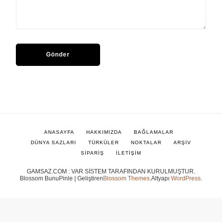
ANASAYFA
HAKKIMIZDA
BAĞLAMALAR
DÜNYA SAZLARI
TÜRKÜLER
NOKTALAR
ARŞİV
SİPARİŞ
İLETİŞİM
GAMSAZ.COM : VAR SİSTEM TARAFINDAN KURULMUŞTUR.
Blossom BunuPinle | Geliştiren
Blossom Themes
.Altyapı
WordPress
.