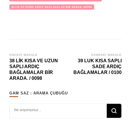
38 LİK RE KESİK ARDIÇ BAĞLAMALAR BİR ARADA YAPIMI
Yazı
ÖNCEKI MAKALE
SONRAKI MAKALE
38 LİK KISA VE UZUN
39 LUK KISA SAPLI
dolaşımı
SAPLI ARDIÇ
SADE ARDIÇ
BAĞLAMALAR BİR
BAĞLAMALAR / 0100
ARADA. / 0098
GAM SAZ : ARAMA ÇUBUĞU
Bir şey mi arıyorsunuz?