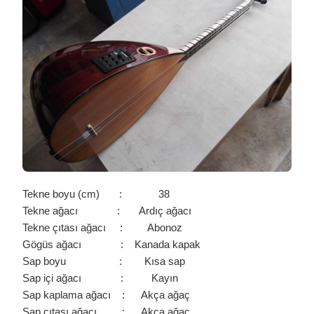
KAPAK
ARDIÇ
BAĞLAMA
/
0275
IÇIN
Tekne boyu (cm) : 38
Tekne ağacı : Ardıç ağacı
Tekne çıtası ağacı : Abonoz
Gögüs ağacı : Kanada kapak
Sap boyu : Kısa sap
Sap içi ağacı : Kayın
Sap kaplama ağacı : Akça ağaç
Sap çıtası ağacı : Akça ağaç