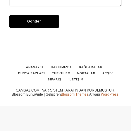
ANASAYFA
HAKKIMIZDA
BAĞLAMALAR
DÜNYA SAZLARI
TÜRKÜLER
NOKTALAR
ARŞİV
SİPARİŞ
İLETİŞİM
GAMSAZ.COM : VAR SİSTEM TARAFINDAN KURULMUŞTUR.
Blossom BunuPinle | Geliştiren
Blossom Themes
.Altyapı
WordPress
.