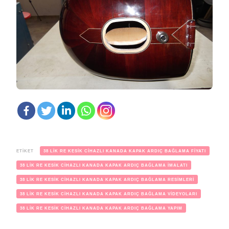
ETIKET
38 LİK RE KESİK CİHAZLI KANADA KAPAK ARDIÇ BAĞLAMA FİYATI
38 LİK RE KESİK CİHAZLI KANADA KAPAK ARDIÇ BAĞLAMA İMALATI
38 LİK RE KESİK CİHAZLI KANADA KAPAK ARDIÇ BAĞLAMA RESİMLERİ
38 LİK RE KESİK CİHAZLI KANADA KAPAK ARDIÇ BAĞLAMA VİDEYOLARI
38 LİK RE KESİK CİHAZLI KANADA KAPAK ARDIÇ BAĞLAMA YAPIM