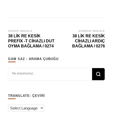
Yazı
ÖNCEKI MAKALE
SONRAKI MAKALE
38 LİK RE KESİK
38 LİK RE KESİK
dolaşımı
PREFİX -T CİHAZLI DUT
CİHAZLI ARDIÇ
OYMA BAĞLAMA / 0274
BAĞLAMA / 0276
GAM SAZ : ARAMA ÇUBUĞU
Bir şey mi arıyorsunuz?
TRANSLATE: ÇEVIRI