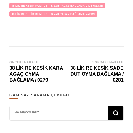
38 LİK RE KESİK KOMPOZİT SİYAH YAGAY BAĞLAMA VİDEYOLARI
38 LİK RE KESİK KOMPOZİT SİYAH YAGAY BAĞLAMA YAPIMI
Yazı
ÖNCEKI MAKALE
SONRAKI MAKALE
38 LİK RE KESİK KARA
38 LİK RE KESİK SADE
dolaşımı
AGAÇ OYMA
DUT OYMA BAĞLAMA /
BAĞLAMA / 0279
0281
GAM SAZ : ARAMA ÇUBUĞU
Bir şey mi arıyorsunuz?