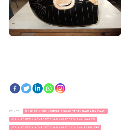
ETIKET
38 LİK RE KESİK KOMPOZİT SİYAH YAGAY BAĞLAMA FİYATI
38 LİK RE KESİK KOMPOZİT SİYAH YAGAY BAĞLAMA İMALATI
38 LİK RE KESİK KOMPOZİT SİYAH YAGAY BAĞLAMA RESİMLERİ