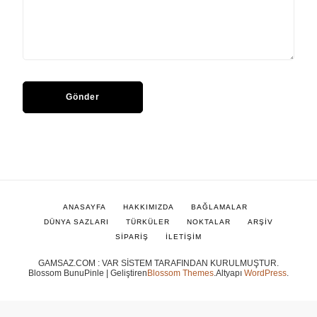
ANASAYFA
HAKKIMIZDA
BAĞLAMALAR
DÜNYA SAZLARI
TÜRKÜLER
NOKTALAR
ARŞİV
SİPARİŞ
İLETİŞİM
GAMSAZ.COM : VAR SİSTEM TARAFINDAN KURULMUŞTUR.
Blossom BunuPinle | Geliştiren
Blossom Themes
.Altyapı
WordPress
.