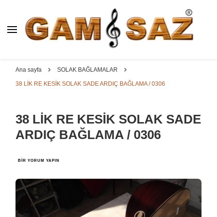
BAĞLAMA İMALAT / SATIŞ
GAM
SAZ : OYMA ||
Dut, Kestane, Karaağaç, Gürgen, Ceviz, Kelebek, Flot,
YAPRAK || ELEKTRO ||
Padok, Kompozit, Mat, Divan, Çöğür, Cura, Solak, Dede,
Ana sayfa
SOLAK BAĞLAMALAR
ÖZEL BAĞLAMA İMALAT /
Oyma ve yaprak sazlar, özel imalat bağlamalar
38 LİK RE KESİK SOLAK SADE ARDIÇ BAĞLAMA / 0306
SATIŞ
38 LİK RE KESİK SOLAK SADE
ARDIÇ BAĞLAMA / 0306
38
BIR YORUM YAPIN
LİK
RE
KESİK
SOLAK
SADE
ARDIÇ
BAĞLAMA