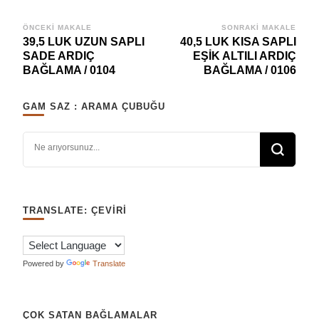
Yazı
ÖNCEKI MAKALE
SONRAKI MAKALE
39,5 LUK UZUN SAPLI
40,5 LUK KISA SAPLI
dolaşımı
SADE ARDIÇ
EŞİK ALTILI ARDIÇ
BAĞLAMA / 0104
BAĞLAMA / 0106
GAM SAZ : ARAMA ÇUBUĞU
Bir şey mi arıyorsunuz?
TRANSLATE: ÇEVIRI
Powered by
Translate
ÇOK SATAN BAĞLAMALAR