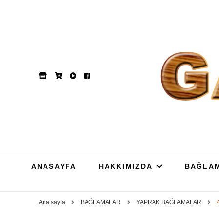
GAM
Dut, Kestane, Karaağa
ANASAYFA
HAKKIMIZDA
BAĞLA
Ana sayfa
BAĞLAMALAR
YAPRAK BAĞLAMALAR