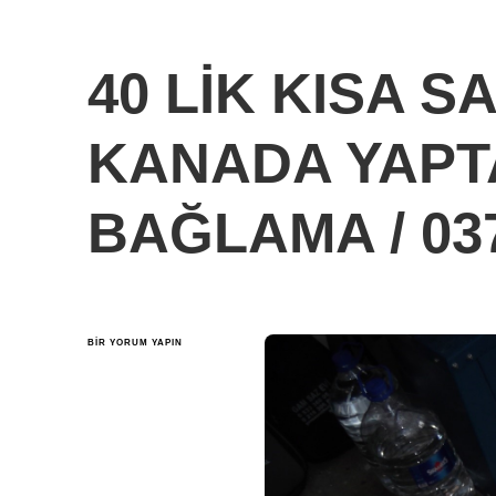
40 LİK KISA S
KANADA YAPT
BAĞLAMA / 03
40
BIR YORUM YAPIN
LİK
KISA
SAPLI
CİHAZLI
KANADA
YAPTAK
DUT
BAĞLAMA
/