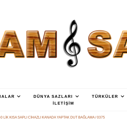
SAZ : OYMA || YAPRAK || ELEK
ç, Gürgen, Ceviz, Kelebek, Flot, Padok, Kompozit, Mat, Divan, Çöğür, Cura, 
SATIŞ
MALAR
DÜNYA SAZLARI
TÜRKÜLER
İLETİŞİM
40 LİK KISA SAPLI CİHAZLI KANADA YAPTAK DUT BAĞLAMA / 0375