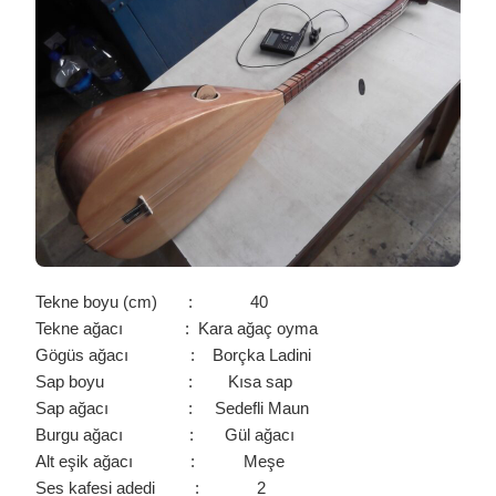
KARA
AGAÇ
BAĞLAMA
/
0246
IÇIN
Tekne boyu (cm) : 40
Tekne ağacı : Kara ağaç oyma
Gögüs ağacı : Borçka Ladini
Sap boyu : Kısa sap
Sap ağacı : Sedefli Maun
Burgu ağacı : Gül ağacı
Alt eşik ağacı : Meşe
Ses kafesi adedi : 2