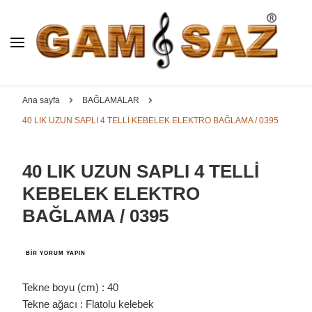
BAĞLAMA İMALAT / SATIŞ
GAM
SAZ : OYMA ||
Dut, Kestane, Karaağaç, Gürgen, Ceviz, Kelebek, Flot,
YAPRAK || ELEKTRO ||
Padok, Kompozit, Mat, Divan, Çöğür, Cura, Solak, Dede,
Ana sayfa
BAĞLAMALAR
ÖZEL BAĞLAMA İMALAT /
Oyma ve yaprak sazlar, özel imalat bağlamalar
40 LIK UZUN SAPLI 4 TELLİ KEBELEK ELEKTRO BAĞLAMA / 0395
SATIŞ
40 LIK UZUN SAPLI 4 TELLİ
KEBELEK ELEKTRO
BAĞLAMA / 0395
40
BIR YORUM YAPIN
LIK
UZUN
SAPLI
Tekne boyu (cm) : 40
4
Tekne ağacı : Flatolu kelebek
TELLİ