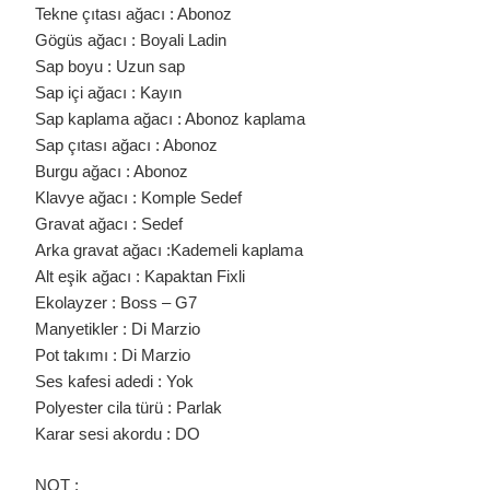
KEBELEK
Tekne çıtası ağacı : Abonoz
ELEKTRO
Gögüs ağacı : Boyali Ladin
BAĞLAMA
/
Sap boyu : Uzun sap
0395
IÇIN
Sap içi ağacı : Kayın
Sap kaplama ağacı : Abonoz kaplama
Sap çıtası ağacı : Abonoz
Burgu ağacı : Abonoz
Klavye ağacı : Komple Sedef
Gravat ağacı : Sedef
Arka gravat ağacı :Kademeli kaplama
Alt eşik ağacı : Kapaktan Fixli
Ekolayzer : Boss – G7
Manyetikler : Di Marzio
Pot takımı : Di Marzio
Ses kafesi adedi : Yok
Polyester cila türü : Parlak
Karar sesi akordu : DO
NOT :