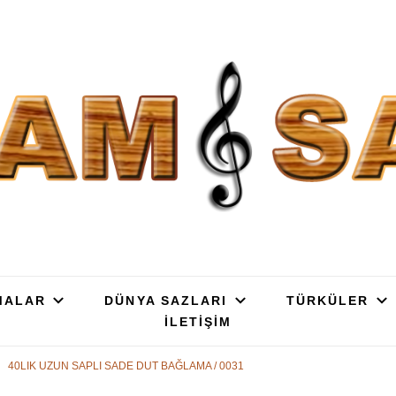
SAZ : OYMA || YAPRAK || ELEK
ç, Gürgen, Ceviz, Kelebek, Flot, Padok, Kompozit, Mat, Divan, Çöğür, Cura, 
SATIŞ
MALAR
DÜNYA SAZLARI
TÜRKÜLER
İLETİŞİM
40LIK UZUN SAPLI SADE DUT BAĞLAMA / 0031