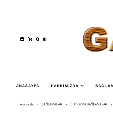
GAM
Dut, Kestane, Karaağa
ANASAYFA
HAKKIMIZDA
BAĞLA
Ana sayfa
BAĞLAMALAR
DUT OYMA BAĞLAMALAR