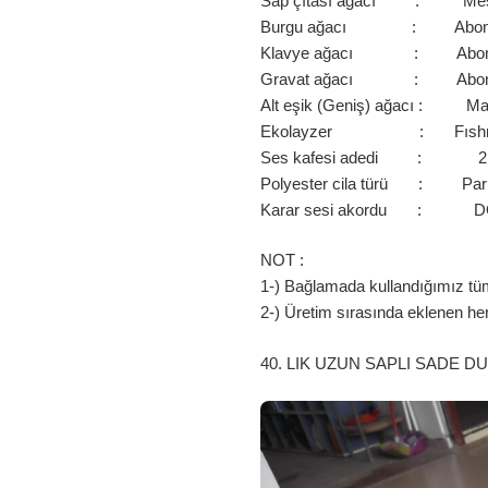
Sap çıtası ağacı : Me
Burgu ağacı : Abon
Klavye ağacı : Abon
Gravat ağacı : Abon
Alt eşik (Geniş) ağacı : M
Ekolayzer : Fısh
Ses kafesi adedi : 2
Polyester cila türü : Par
Karar sesi akordu : 
NOT :
1-) Bağlamada kullandığımız tüm 
2-) Üretim sırasında eklenen he
40. LIK UZUN SAPLI SADE D