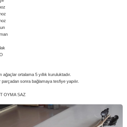
şe
oz
oz
oz
aun
man
lak
DO
ağaçlar ortalama 5 yıllık kuruluktadır.
r parçadan sonra bağlamaya tesfiye yapılır.
UT OYMA SAZ