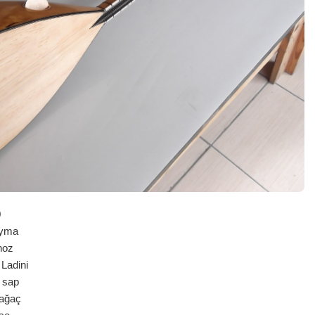
0
yma
noz
adini
sap
ğaç