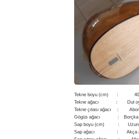
Tekne boyu (cm) : 4
Tekne ağacı : Dut o
Tekne çıtası ağacı : Abo
Gögüs ağacı : Borçka L
Sap boyu (cm) : Uzun 
Sap ağacı : Akça a