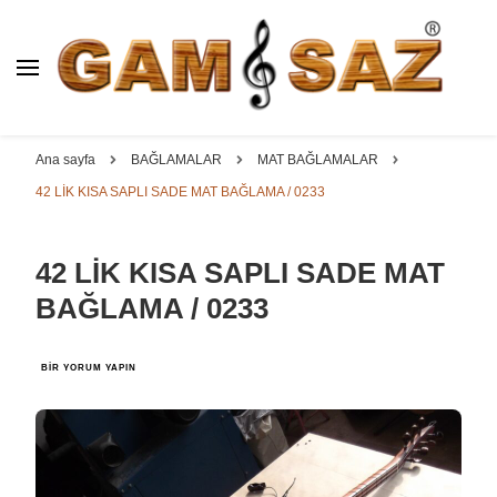
BAĞLAMA İMALAT / SATIŞ
GAM
SAZ : OYMA ||
Dut, Kestane, Karaağaç, Gürgen, Ceviz, Kelebek, Flot,
YAPRAK || ELEKTRO ||
Padok, Kompozit, Mat, Divan, Çöğür, Cura, Solak, Dede,
Ana sayfa
BAĞLAMALAR
MAT BAĞLAMALAR
ÖZEL BAĞLAMA İMALAT /
Oyma ve yaprak sazlar, özel imalat bağlamalar
42 LİK KISA SAPLI SADE MAT BAĞLAMA / 0233
SATIŞ
42 LİK KISA SAPLI SADE MAT
BAĞLAMA / 0233
42
BIR YORUM YAPIN
LİK
KISA
SAPLI
SADE
MAT
BAĞLAMA
/