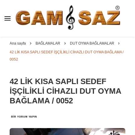
BAĞLAMA İMALAT / SATIŞ
GAM
SAZ : OYMA ||
Dut, Kestane, Karaağaç, Gürgen, Ceviz, Kelebek, Flot,
YAPRAK || ELEKTRO ||
Padok, Kompozit, Mat, Divan, Çöğür, Cura, Solak, Dede,
Ana sayfa
BAĞLAMALAR
DUT OYMA BAĞLAMALAR
ÖZEL BAĞLAMA İMALAT /
Oyma ve yaprak sazlar, özel imalat bağlamalar
42 LİK KISA SAPLI SEDEF İŞÇİLİKLİ CİHAZLI DUT OYMA BAĞLAMA /
SATIŞ
0052
42 LİK KISA SAPLI SEDEF
İŞÇİLİKLİ CİHAZLI DUT OYMA
BAĞLAMA / 0052
42
BIR YORUM YAPIN
LİK
KISA
SAPLI
SEDEF