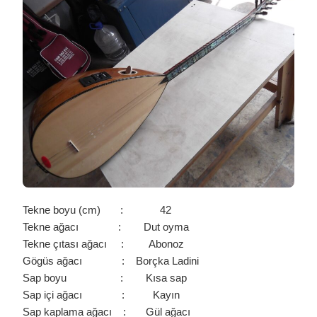
İŞÇİLİKLİ
CİHAZLI
DUT
OYMA
BAĞLAMA
/
0052
IÇIN
Tekne boyu (cm) : 42
Tekne ağacı : Dut oyma
Tekne çıtası ağacı : Abonoz
Gögüs ağacı : Borçka Ladini
Sap boyu : Kısa sap
Sap içi ağacı : Kayın
Sap kaplama ağacı : Gül ağacı