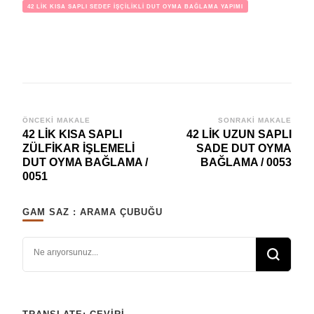
42 LİK KISA SAPLI SEDEF İŞÇİLİKLİ DUT OYMA BAĞLAMA YAPIMI
Yazı
ÖNCEKI MAKALE
SONRAKI MAKALE
42 LİK KISA SAPLI
42 LİK UZUN SAPLI
dolaşımı
ZÜLFİKAR İŞLEMELİ
SADE DUT OYMA
DUT OYMA BAĞLAMA /
BAĞLAMA / 0053
0051
GAM SAZ : ARAMA ÇUBUĞU
Bir şey mi arıyorsunuz?