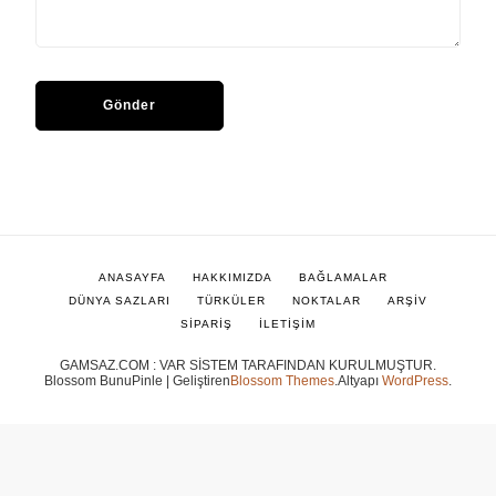
ANASAYFA
HAKKIMIZDA
BAĞLAMALAR
DÜNYA SAZLARI
TÜRKÜLER
NOKTALAR
ARŞİV
SİPARİŞ
İLETİŞİM
GAMSAZ.COM : VAR SİSTEM TARAFINDAN KURULMUŞTUR.
Blossom BunuPinle | Geliştiren
Blossom Themes
.Altyapı
WordPress
.