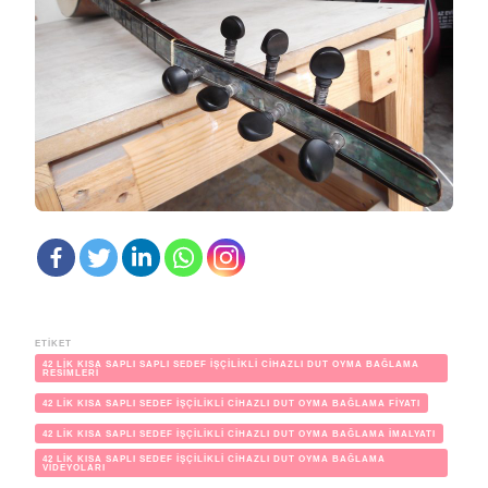
ETIKET
42 LİK KISA SAPLI SAPLI SEDEF İŞÇİLİKLİ CİHAZLI DUT OYMA BAĞLAMA
RESİMLERİ
42 LİK KISA SAPLI SEDEF İŞÇİLİKLİ CİHAZLI DUT OYMA BAĞLAMA FİYATI
42 LİK KISA SAPLI SEDEF İŞÇİLİKLİ CİHAZLI DUT OYMA BAĞLAMA İMALYATI
42 LİK KISA SAPLI SEDEF İŞÇİLİKLİ CİHAZLI DUT OYMA BAĞLAMA
VİDEYOLARI