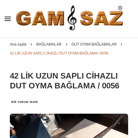
BAĞLAMA İMALAT / SATIŞ
GAM
SAZ : OYMA ||
Dut, Kestane, Karaağaç, Gürgen, Ceviz, Kelebek, Flot,
YAPRAK || ELEKTRO ||
Padok, Kompozit, Mat, Divan, Çöğür, Cura, Solak, Dede,
Ana sayfa
BAĞLAMALAR
DUT OYMA BAĞLAMALAR
ÖZEL BAĞLAMA İMALAT /
Oyma ve yaprak sazlar, özel imalat bağlamalar
42 LİK UZUN SAPLI CİHAZLI DUT OYMA BAĞLAMA / 0056
SATIŞ
42 LİK UZUN SAPLI CİHAZLI
DUT OYMA BAĞLAMA / 0056
42
BIR YORUM YAPIN
LİK
UZUN
SAPLI
CİHAZLI
DUT
OYMA
BAĞLAMA