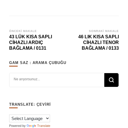
Yazı
ÖNCEKI MAKALE
SONRAKI MAKALE
43 LÜK KISA SAPLI
46 LIK KISA SAPLI
dolaşımı
CİHAZLI ARDIÇ
CİHAZLI TENOR
BAĞLAMA / 0131
BAĞLAMA / 0133
GAM SAZ : ARAMA ÇUBUĞU
Bir şey mi arıyorsunuz?
TRANSLATE: ÇEVIRI
Powered by
Translate