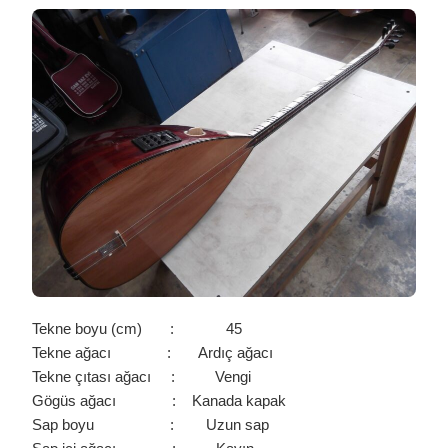
UZUN
SAPLI
CİHAZLI
34
PERDE
KANADA
KAPAK
ARDIÇ
TEBER
BAĞLAMA
/
0319
IÇIN
Tekne boyu (cm) : 45
Tekne ağacı : Ardıç ağacı
Tekne çıtası ağacı : Vengi
Gögüs ağacı : Kanada kapak
Sap boyu : Uzun sap