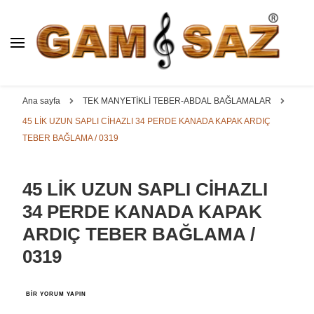
BAĞLAMA İMALAT / SATIŞ
GAM
SAZ : OYMA ||
Dut, Kestane, Karaağaç, Gürgen, Ceviz, Kelebek, Flot,
YAPRAK || ELEKTRO ||
Padok, Kompozit, Mat, Divan, Çöğür, Cura, Solak, Dede,
Ana sayfa
TEK MANYETİKLİ TEBER-ABDAL BAĞLAMALAR
ÖZEL BAĞLAMA İMALAT /
Oyma ve yaprak sazlar, özel imalat bağlamalar
45 LİK UZUN SAPLI CİHAZLI 34 PERDE KANADA KAPAK ARDIÇ
SATIŞ
TEBER BAĞLAMA / 0319
45 LİK UZUN SAPLI CİHAZLI
34 PERDE KANADA KAPAK
ARDIÇ TEBER BAĞLAMA /
0319
45
BIR YORUM YAPIN
LİK