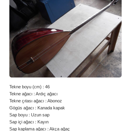
YAPRAK
SADE
ARDIÇ
BAĞLAMA
/
0363
IÇIN
Tekne boyu (cm) : 46
Tekne ağacı : Ardıç ağacı
Tekne çıtası ağacı : Abonoz
Gögüs ağacı : Kanada kapak
Sap boyu : Uzun sap
Sap içi ağacı : Kayın
Sap kaplama ağacı : Akça ağaç