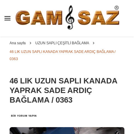
BAĞLAMA İMALAT / SATIŞ
GAM
SAZ : OYMA ||
Dut, Kestane, Karaağaç, Gürgen, Ceviz, Kelebek, Flot,
YAPRAK || ELEKTRO ||
Padok, Kompozit, Mat, Divan, Çöğür, Cura, Solak, Dede,
Ana sayfa
UZUN SAPLI ÇEŞİTLİ BAĞLAMA
ÖZEL BAĞLAMA İMALAT /
Oyma ve yaprak sazlar, özel imalat bağlamalar
46 LIK UZUN SAPLI KANADA YAPRAK SADE ARDIÇ BAĞLAMA /
SATIŞ
0363
46 LIK UZUN SAPLI KANADA
YAPRAK SADE ARDIÇ
BAĞLAMA / 0363
46
BIR YORUM YAPIN
LIK
UZUN
SAPLI
KANADA