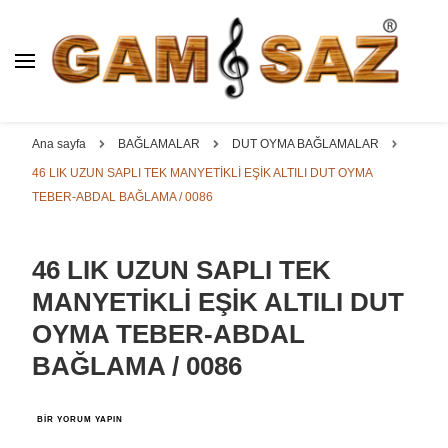
BAĞLAMA İMALAT / SATIŞ
GAM
SAZ : OYMA ||
Dut, Kestane, Karaağaç, Gürgen, Ceviz, Kelebek, Flot,
YAPRAK || ELEKTRO ||
Padok, Kompozit, Mat, Divan, Çöğür, Cura, Solak, Dede,
Ana sayfa
BAĞLAMALAR
DUT OYMA BAĞLAMALAR
ÖZEL BAĞLAMA İMALAT /
Oyma ve yaprak sazlar, özel imalat bağlamalar
46 LIK UZUN SAPLI TEK MANYETİKLİ EŞİK ALTILI DUT OYMA
SATIŞ
TEBER-ABDAL BAĞLAMA / 0086
46 LIK UZUN SAPLI TEK
MANYETİKLİ EŞİK ALTILI DUT
OYMA TEBER-ABDAL
BAĞLAMA / 0086
46
BIR YORUM YAPIN
LIK