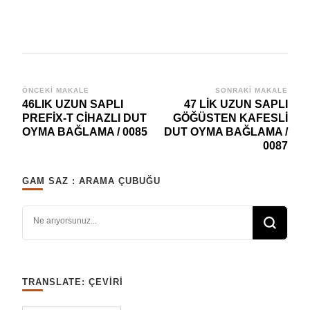
Yazı
ÖNCEKI MAKALE
SONRAKI MAKALE
46LIK UZUN SAPLI
47 LİK UZUN SAPLI
dolaşımı
PREFİX-T CİHAZLI DUT
GÖĞÜSTEN KAFESLİ
OYMA BAĞLAMA / 0085
DUT OYMA BAĞLAMA /
0087
GAM SAZ : ARAMA ÇUBUĞU
Bir şey mi arıyorsunuz?
TRANSLATE: ÇEVIRI