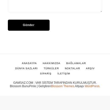
ANASAYFA
HAKKIMIZDA
BAĞLAMALAR
DÜNYA SAZLARI
TÜRKÜLER
NOKTALAR
ARŞİV
SİPARİŞ
İLETİŞİM
GAMSAZ.COM : VAR SİSTEM TARAFINDAN KURULMUŞTUR.
Blossom BunuPinle | Geliştiren
Blossom Themes
.Altyapı
WordPress
.