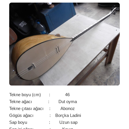
UZUN
SAPLI
TEK
MANYETİKLİ
EŞİK
ALTILI
DUT
OYMA
TEBER-
ABDAL
BAĞLAMA
/
0086
IÇIN
Tekne boyu (cm) : 46
Tekne ağacı : Dut oyma
Tekne çıtası ağacı : Abonoz
Gögüs ağacı : Borçka Ladini
Sap boyu : Uzun sap