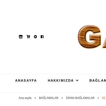
GAM
Dut, Kestane, Karaağa
ANASAYFA
HAKKIMIZDA
BAĞLA
Ana sayfa
BAĞLAMALAR
DİVAN BAĞLAMALAR
52