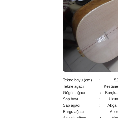
Tekne boyu (cm) : 5
Tekne ağacı : Kestane 
Gögüs ağacı : Borçka L
Sap boyu : Uzun 
Sap ağacı : Akça a
Burgu ağacı : Abon
Alt eşik ağacı : Me