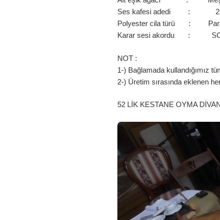
Ses kafesi adedi : 2
Polyester cila türü : Par
Karar sesi akordu : S
NOT :
1-) Bağlamada kullandığımız tüm 
2-) Üretim sırasında eklenen he
52 LİK KESTANE OYMA DİVA