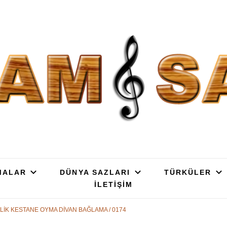
SAZ : OYMA || YAPRAK || ELEK
ç, Gürgen, Ceviz, Kelebek, Flot, Padok, Kompozit, Mat, Divan, Çöğür, Cura, 
SATIŞ
MALAR
DÜNYA SAZLARI
TÜRKÜLER
İLETİŞİM
 LİK KESTANE OYMA DİVAN BAĞLAMA / 0174