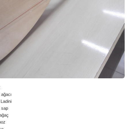
2
ağacı
adini
sap
ğaç
oz
şe