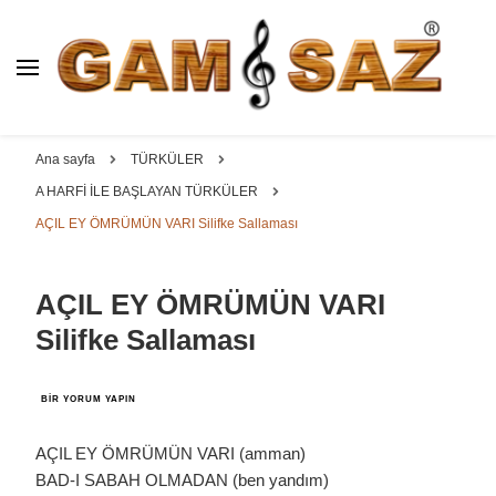
BAĞLAMA İMALAT / SATIŞ
GAM
SAZ : OYMA ||
Dut, Kestane, Karaağaç, Gürgen, Ceviz, Kelebek, Flot,
YAPRAK || ELEKTRO ||
Padok, Kompozit, Mat, Divan, Çöğür, Cura, Solak, Dede,
Ana sayfa
TÜRKÜLER
ÖZEL BAĞLAMA İMALAT /
Oyma ve yaprak sazlar, özel imalat bağlamalar
A HARFİ İLE BAŞLAYAN TÜRKÜLER
SATIŞ
AÇIL EY ÖMRÜMÜN VARI Silifke Sallaması
AÇIL EY ÖMRÜMÜN VARI
Silifke Sallaması
AÇIL
BIR YORUM YAPIN
EY
ÖMRÜMÜN
VARI
AÇIL EY ÖMRÜMÜN VARI (amman)
SILIFKE
BAD-I SABAH OLMADAN (ben yandım)
SALLAMASI