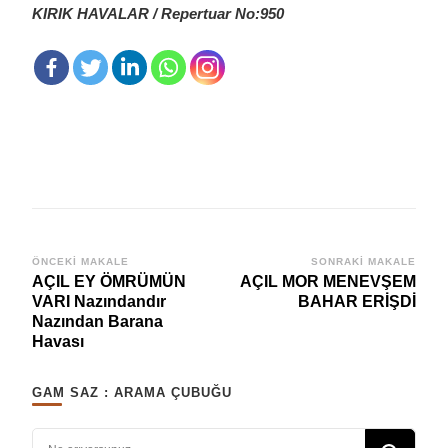
KIRIK HAVALAR / Repertuar No:950
Yazı
ÖNCEKI MAKALE
SONRAKI MAKALE
AÇIL EY ÖMRÜMÜN
AÇIL MOR MENEVŞEM
dolaşımı
VARI Nazındandır
BAHAR ERİŞDİ
Nazından Barana
Havası
GAM SAZ : ARAMA ÇUBUĞU
Bir şey mi arıyorsunuz?