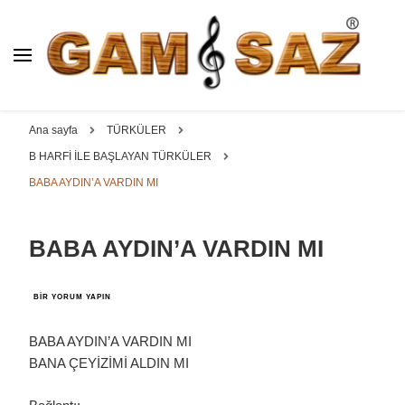
BAĞLAMA İMALAT / SATIŞ
GAM
SAZ : OYMA ||
Dut, Kestane, Karaağaç, Gürgen, Ceviz, Kelebek, Flot,
YAPRAK || ELEKTRO ||
Padok, Kompozit, Mat, Divan, Çöğür, Cura, Solak, Dede,
Ana sayfa
TÜRKÜLER
ÖZEL BAĞLAMA İMALAT /
Oyma ve yaprak sazlar, özel imalat bağlamalar
B HARFİ İLE BAŞLAYAN TÜRKÜLER
SATIŞ
BABA AYDIN’A VARDIN MI
BABA AYDIN’A VARDIN MI
BABA
BIR YORUM YAPIN
AYDIN’A
VARDIN
MI
BABA AYDIN’A VARDIN MI
IÇIN
BANA ÇEYİZİMİ ALDIN MI