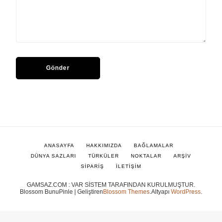
ANASAYFA
HAKKIMIZDA
BAĞLAMALAR
DÜNYA SAZLARI
TÜRKÜLER
NOKTALAR
ARŞİV
SİPARİŞ
İLETİŞİM
GAMSAZ.COM : VAR SİSTEM TARAFINDAN KURULMUŞTUR.
Blossom BunuPinle | Geliştiren
Blossom Themes
.Altyapı
WordPress
.