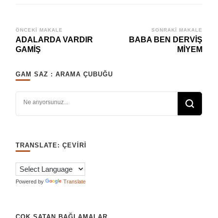
Yazı
ÖNCEKI MAKALE
SONRAKI MAKALE
ADALARDA VARDIR
BABA BEN DERVİŞ
dolaşımı
GAMİŞ
MİYEM
GAM SAZ : ARAMA ÇUBUĞU
Bir şey mi arıyorsunuz?
TRANSLATE: ÇEVIRI
Powered by
Translate
ÇOK SATAN BAĞLAMALAR