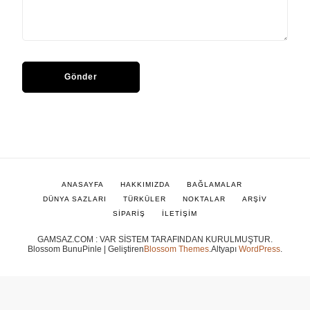
ANASAYFA
HAKKIMIZDA
BAĞLAMALAR
DÜNYA SAZLARI
TÜRKÜLER
NOKTALAR
ARŞİV
SİPARİŞ
İLETİŞİM
GAMSAZ.COM : VAR SİSTEM TARAFINDAN KURULMUŞTUR.
Blossom BunuPinle | Geliştiren
Blossom Themes
.Altyapı
WordPress
.