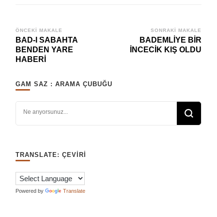
Yazı
ÖNCEKI MAKALE
SONRAKI MAKALE
BAD-I SABAHTA
BADEMLİYE BİR
dolaşımı
BENDEN YARE
İNCECİK KIŞ OLDU
HABERİ
GAM SAZ : ARAMA ÇUBUĞU
Bir şey mi arıyorsunuz?
TRANSLATE: ÇEVIRI
Powered by
Translate