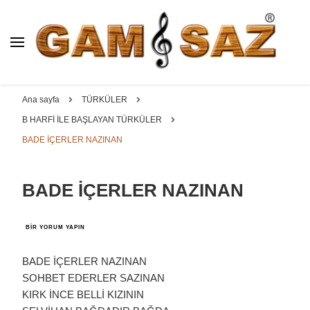
BAĞLAMA İMALAT / SATIŞ
GAM
SAZ : OYMA ||
Dut, Kestane, Karaağaç, Gürgen, Ceviz, Kelebek, Flot,
YAPRAK || ELEKTRO ||
Padok, Kompozit, Mat, Divan, Çöğür, Cura, Solak, Dede,
Ana sayfa
TÜRKÜLER
ÖZEL BAĞLAMA İMALAT /
Oyma ve yaprak sazlar, özel imalat bağlamalar
B HARFİ İLE BAŞLAYAN TÜRKÜLER
SATIŞ
BADE İÇERLER NAZINAN
BADE İÇERLER NAZINAN
BADE
BIR YORUM YAPIN
İÇERLER
NAZINAN
IÇIN
BADE İÇERLER NAZINAN
SOHBET EDERLER SAZINAN
KIRK İNCE BELLİ KIZININ