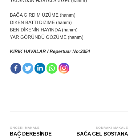
YALANDAN HASTALAN GEL (hanım)
BAĞA GİRDİM ÜZÜME (hanım)
DİKEN BATTI DİZİME (hanım)
BEN DİKENİN HAYINDA (hanım)
YAR GÖRÜNDÜ GÖZÜME (hanım)
KIRIK HAVALAR / Repertuar No:3354
Yazı
ÖNCEKI MAKALE
SONRAKI MAKALE
BAĞ DERESİNDE
BAĞA GEL BOSTANA
dolaşımı