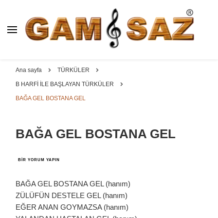
BAĞLAMA İMALAT / SATIŞ
GAM
SAZ : OYMA ||
Dut, Kestane, Karaağaç, Gürgen, Ceviz, Kelebek, Flot,
YAPRAK || ELEKTRO ||
Padok, Kompozit, Mat, Divan, Çöğür, Cura, Solak, Dede,
Ana sayfa
TÜRKÜLER
ÖZEL BAĞLAMA İMALAT /
Oyma ve yaprak sazlar, özel imalat bağlamalar
B HARFİ İLE BAŞLAYAN TÜRKÜLER
SATIŞ
BAĞA GEL BOSTANA GEL
BAĞA GEL BOSTANA GEL
BAĞA
BIR YORUM YAPIN
GEL
BOSTANA
GEL
BAĞA GEL BOSTANA GEL (hanım)
IÇIN
ZÜLÜFÜN DESTELE GEL (hanım)
EĞER ANAN GOYMAZSA (hanım)