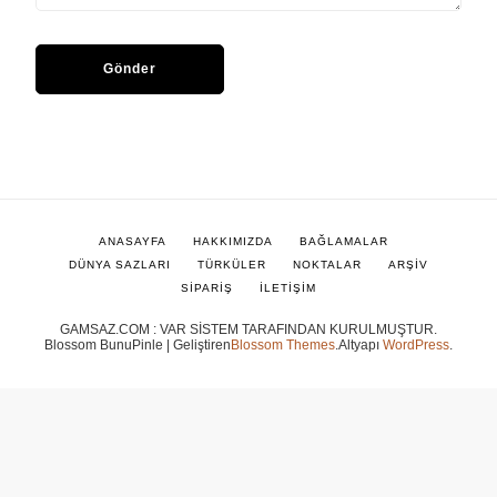
ANASAYFA
HAKKIMIZDA
BAĞLAMALAR
DÜNYA SAZLARI
TÜRKÜLER
NOKTALAR
ARŞİV
SİPARİŞ
İLETİŞİM
GAMSAZ.COM : VAR SİSTEM TARAFINDAN KURULMUŞTUR.
Blossom BunuPinle | Geliştiren
Blossom Themes
.Altyapı
WordPress
.