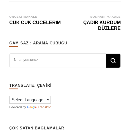
Yazı
ÖNCEKI MAKALE
SONRAKI MAKALE
CÜK CÜK CÜCELERİM
ÇADIR KURDUM
dolaşımı
DÜZLERE
GAM SAZ : ARAMA ÇUBUĞU
Bir şey mi arıyorsunuz?
TRANSLATE: ÇEVIRI
Powered by
Translate
ÇOK SATAN BAĞLAMALAR