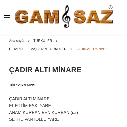
BAĞLAMA İMALAT / SATIŞ
GAM
SAZ : OYMA ||
Dut, Kestane, Karaağaç, Gürgen, Ceviz, Kelebek, Flot,
YAPRAK || ELEKTRO ||
Padok, Kompozit, Mat, Divan, Çöğür, Cura, Solak, Dede,
Ana sayfa
TÜRKÜLER
ÖZEL BAĞLAMA İMALAT /
Oyma ve yaprak sazlar, özel imalat bağlamalar
C HARFİ İLE BAŞLAYAN TÜRKÜLER
ÇADIR ALTI MİNARE
SATIŞ
ÇADIR ALTI MİNARE
ÇADIR
BIR YORUM YAPIN
ALTI
MİNARE
IÇIN
ÇADIR ALTI MİNARE
EL ETTİM ESKİ YARE
ANAM KURBAN BEN KURBAN (da)
SETRE PANTOLLU YARE