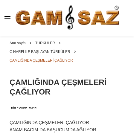
BAĞLAMA İMALAT / SATIŞ
GAM
SAZ : OYMA ||
Dut, Kestane, Karaağaç, Gürgen, Ceviz, Kelebek, Flot,
YAPRAK || ELEKTRO ||
Padok, Kompozit, Mat, Divan, Çöğür, Cura, Solak, Dede,
Ana sayfa
TÜRKÜLER
ÖZEL BAĞLAMA İMALAT /
Oyma ve yaprak sazlar, özel imalat bağlamalar
C HARFİ İLE BAŞLAYAN TÜRKÜLER
SATIŞ
ÇAMLIĞINDA ÇEŞMELERİ ÇAĞLIYOR
ÇAMLIĞINDA ÇEŞMELERİ
ÇAĞLIYOR
ÇAMLIĞINDA
BIR YORUM YAPIN
ÇEŞMELERİ
ÇAĞLIYOR
IÇIN
ÇAMLIĞINDA ÇEŞMELERİ ÇAĞLIYOR
ANAM BACIM DA BAŞUCUMDA AĞLIYOR