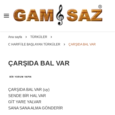
BAĞLAMA İMALAT / SATIŞ
GAM
SAZ : OYMA ||
Dut, Kestane, Karaağaç, Gürgen, Ceviz, Kelebek, Flot,
YAPRAK || ELEKTRO ||
Padok, Kompozit, Mat, Divan, Çöğür, Cura, Solak, Dede,
Ana sayfa
TÜRKÜLER
ÖZEL BAĞLAMA İMALAT /
Oyma ve yaprak sazlar, özel imalat bağlamalar
C HARFİ İLE BAŞLAYAN TÜRKÜLER
ÇARŞIDA BAL VAR
SATIŞ
ÇARŞIDA BAL VAR
ÇARŞIDA
BIR YORUM YAPIN
BAL
VAR
IÇIN
ÇARŞIDA BAL VAR (uy)
SENDE BİR HAL VAR
GİT YARE YALVAR
SANA SANA ALMA GÖNDERİR