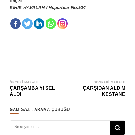
Bağlantı
KIRIK HAVALAR / Repertuar No:514
Yazı
ÖNCEKI MAKALE
SONRAKI MAKALE
ÇARŞAMBA’YI SEL
ÇARŞIDAN ALDIM
dolaşımı
ALDI
KESTANE
GAM SAZ : ARAMA ÇUBUĞU
Bir şey mi arıyorsunuz?