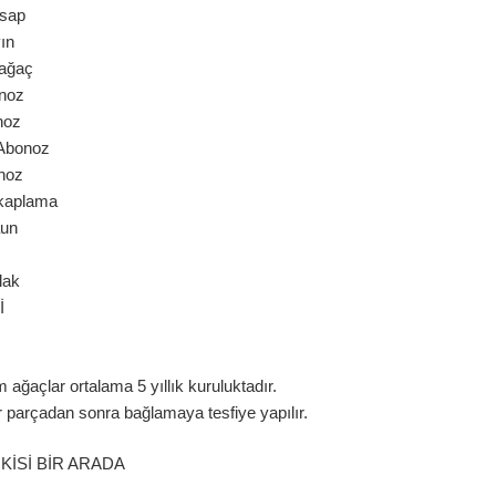
ap
ın
ağaç
noz
oz
Abonoz
oz
kaplama
un
lak
İ
ağaçlar ortalama 5 yıllık kuruluktadır.
r parçadan sonra bağlamaya tesfiye yapılır.
İKİSİ BİR ARADA