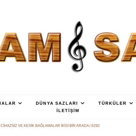
SAZ : OYMA || YAPRAK || ELEK
ç, Gürgen, Ceviz, Kelebek, Flot, Padok, Kompozit, Mat, Divan, Çöğür, Cura, 
SATIŞ
MALAR
DÜNYA SAZLARI
TÜRKÜLER
İLETİŞİM
CİHAZSİZ VE KESİK BAĞLAMALAR İKİSİ BİR ARADA / 0292