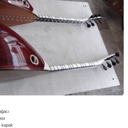
8
ğacı
noz
kapak