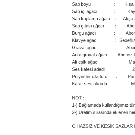
Sap boyu : Kısa s
Sap içi ağacı : Kay
Sap kaplama ağacı : Akça 
Sap çıtası ağacı : Abo
Burgu ağacı : Abon
Klavye ağacı : Sedefli 
Gravat ağacı : Abon
Arka gravat ağacı : Abonoz 
Alt eşik ağacı : Ma
Ses kafesi adedi : 2
Polyester cila türü : Par
Karar sesi akordu : M
NOT :
1-) Bağlamada kullandığımız tüm 
2-) Üretim sırasında eklenen he
CİHAZSİZ VE KESİK SAZLAR 