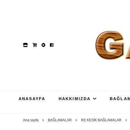
GAM
Dut, Kestane, Karaağa
ANASAYFA
HAKKIMIZDA
BAĞLA
Ana sayfa
BAĞLAMALAR
RE KESİK BAĞLAMALAR