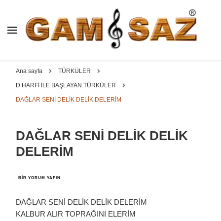
BAĞLAMA İMALAT / SATIŞ
GAM
SAZ : OYMA ||
Dut, Kestane, Karaağaç, Gürgen, Ceviz, Kelebek, Flot,
YAPRAK || ELEKTRO ||
Padok, Kompozit, Mat, Divan, Çöğür, Cura, Solak, Dede,
Ana sayfa
TÜRKÜLER
ÖZEL BAĞLAMA İMALAT /
Oyma ve yaprak sazlar, özel imalat bağlamalar
D HARFİ İLE BAŞLAYAN TÜRKÜLER
SATIŞ
DAĞLAR SENİ DELİK DELİK DELERİM
DAĞLAR SENİ DELİK DELİK
DELERİM
DAĞLAR
BIR YORUM YAPIN
SENİ
DELİK
DELİK
DAĞLAR SENİ DELİK DELİK DELERİM
DELERİM
KALBUR ALIR TOPRAĞINI ELERİM
IÇIN