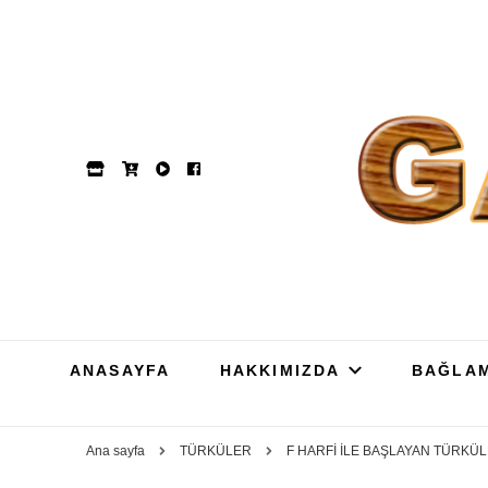
GAM
Dut, Kestane, Karaağa
ANASAYFA
HAKKIMIZDA
BAĞLA
Ana sayfa
TÜRKÜLER
F HARFİ İLE BAŞLAYAN TÜRKÜ