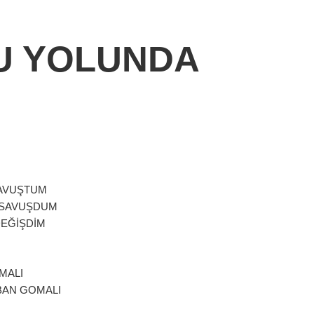
SU YOLUNDA
GAVUŞTUM
I SAVUŞDUM
DEĞİŞDİM
MALI
BAN GOMALI