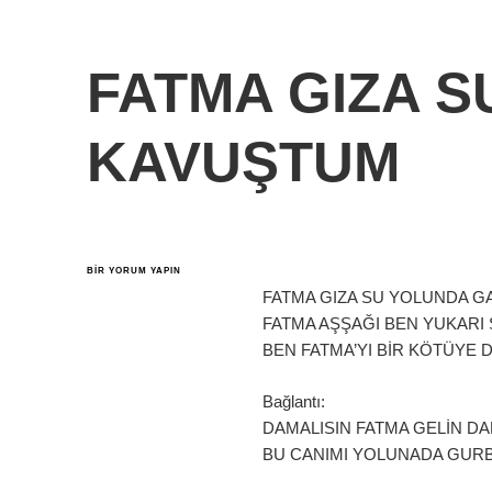
FATMA GIZA 
KAVUŞTUM
FATMA
BIR YORUM YAPIN
GIZA
FATMA GIZA SU YOLUNDA 
SU
YOLUNDA
FATMA AŞŞAĞI BEN YUKAR
KAVUŞTUM
BEN FATMA’YI BİR KÖTÜYE 
IÇIN
Bağlantı:
DAMALISIN FATMA GELİN DA
BU CANIMI YOLUNADA GUR