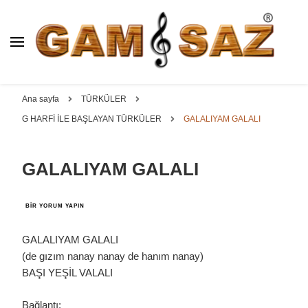
BAĞLAMA İMALAT / SATIŞ
GAM
SAZ : OYMA ||
Dut, Kestane, Karaağaç, Gürgen, Ceviz, Kelebek, Flot,
YAPRAK || ELEKTRO ||
Padok, Kompozit, Mat, Divan, Çöğür, Cura, Solak, Dede,
Ana sayfa
TÜRKÜLER
ÖZEL BAĞLAMA İMALAT /
Oyma ve yaprak sazlar, özel imalat bağlamalar
G HARFİ İLE BAŞLAYAN TÜRKÜLER
GALALIYAM GALALI
SATIŞ
GALALIYAM GALALI
GALALIYAM
BIR YORUM YAPIN
GALALI
IÇIN
GALALIYAM GALALI
(de gızım nanay nanay de hanım nanay)
BAŞI YEŞİL VALALI
Bağlantı: