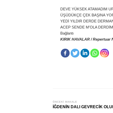
DEVE YÜKSEK ATAMADIM U
ÜŞÜDÜKÇE ÇEK BAŞINA YO
YEDİ YILDIR DERDE DERMA
ACEP SENDE M’OLA DERDİ
Bağlantı
KIRIK HAVALAR / Repertuar 
Yazı
ÖNCEKI MAKALE
İĞDENİN DALI GEVRECİK OLU
dolaşımı