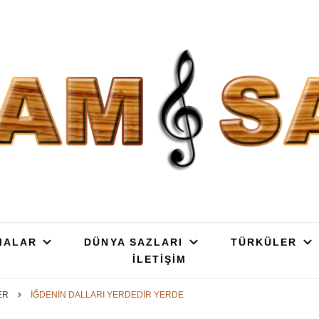
SAZ : OYMA || YAPRAK || ELEK
ç, Gürgen, Ceviz, Kelebek, Flot, Padok, Kompozit, Mat, Divan, Çöğür, Cura, 
SATIŞ
MALAR
DÜNYA SAZLARI
TÜRKÜLER
İLETİŞİM
LER
İĞDENİN DALLARI YERDEDİR YERDE