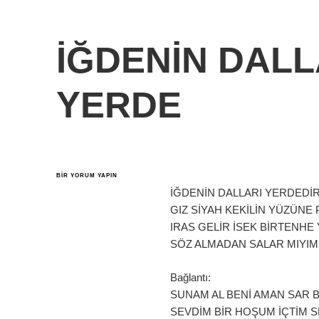
İĞDENİN DALL
YERDE
İĞDENİN
BIR YORUM YAPIN
DALLARI
İĞDENİN DALLARI YERDEDİ
YERDEDİR
YERDE
GIZ SİYAH KEKİLİN YÜZÜNE
IÇIN
IRAS GELİR İSEK BİRTENHE
SÖZ ALMADAN SALAR MIYIM
Bağlantı:
SUNAM AL BENİ AMAN SAR B
SEVDİM BİR HOŞUM İÇTİM