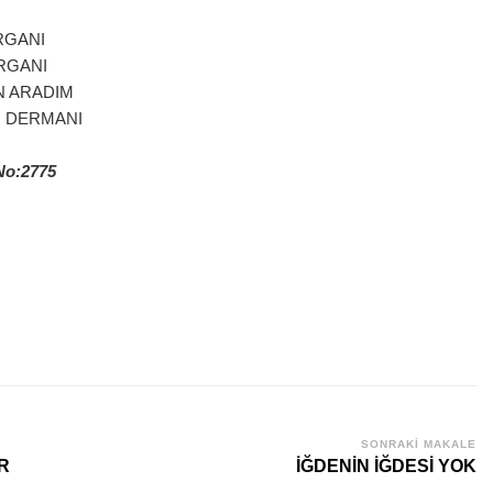
RGANI
RGANI
N ARADIM
M DERMANI
No:2775
SONRAKI MAKALE
R
İĞDENİN İĞDESİ YOK