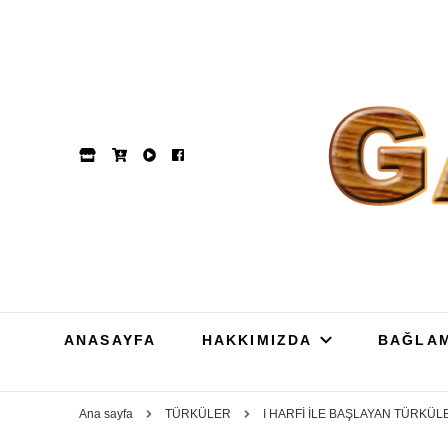
GAM
Dut, Kestane, Karaağa
ANASAYFA
HAKKIMIZDA
BAĞLA
Ana sayfa
TÜRKÜLER
I HARFİ İLE BAŞLAYAN TÜRKÜ