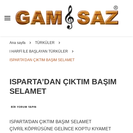
BAĞLAMA İMALAT / SATIŞ
GAM
SAZ : OYMA ||
Dut, Kestane, Karaağaç, Gürgen, Ceviz, Kelebek, Flot,
YAPRAK || ELEKTRO ||
Padok, Kompozit, Mat, Divan, Çöğür, Cura, Solak, Dede,
Ana sayfa
TÜRKÜLER
ÖZEL BAĞLAMA İMALAT /
Oyma ve yaprak sazlar, özel imalat bağlamalar
I HARFİ İLE BAŞLAYAN TÜRKÜLER
SATIŞ
ISPARTA’DAN ÇIKTIM BAŞIM SELAMET
ISPARTA’DAN ÇIKTIM BAŞIM
SELAMET
ISPARTA’DAN
BIR YORUM YAPIN
ÇIKTIM
BAŞIM
SELAMET
ISPARTA’DAN ÇIKTIM BAŞIM SELAMET
IÇIN
ÇİVRİL KÖPRÜSÜNE GELİNCE KOPTU KIYAMET