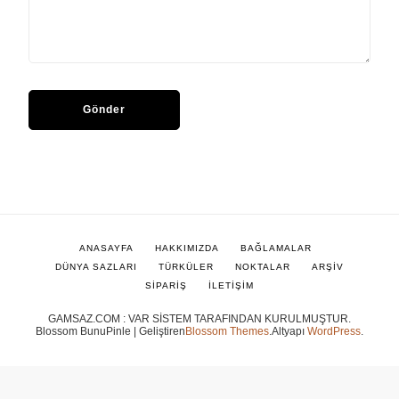
ANASAYFA
HAKKIMIZDA
BAĞLAMALAR
DÜNYA SAZLARI
TÜRKÜLER
NOKTALAR
ARŞİV
SİPARİŞ
İLETİŞİM
GAMSAZ.COM : VAR SİSTEM TARAFINDAN KURULMUŞTUR.
Blossom BunuPinle | Geliştiren
Blossom Themes
.Altyapı
WordPress
.