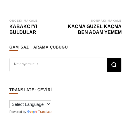
Yazı
ÖNCEKI MAKALE
SONRAKI MAKALE
KABAKÇI’YI
KAÇMA GÜZEL KAÇMA
dolaşımı
BULDULAR
BEN ADAM YEMEM
GAM SAZ : ARAMA ÇUBUĞU
Bir şey mi arıyorsunuz?
TRANSLATE: ÇEVIRI
Powered by
Translate