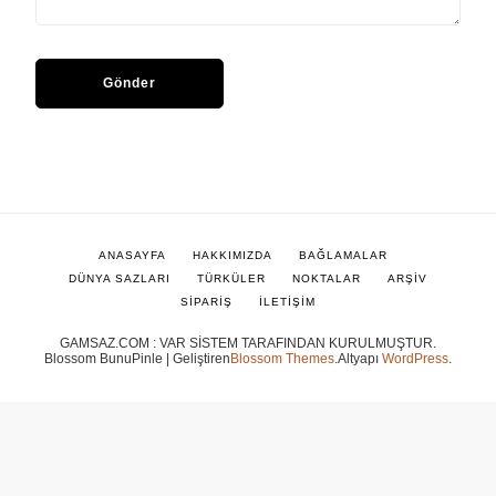
ANASAYFA
HAKKIMIZDA
BAĞLAMALAR
DÜNYA SAZLARI
TÜRKÜLER
NOKTALAR
ARŞİV
SİPARİŞ
İLETİŞİM
GAMSAZ.COM : VAR SİSTEM TARAFINDAN KURULMUŞTUR.
Blossom BunuPinle | Geliştiren
Blossom Themes
.Altyapı
WordPress
.