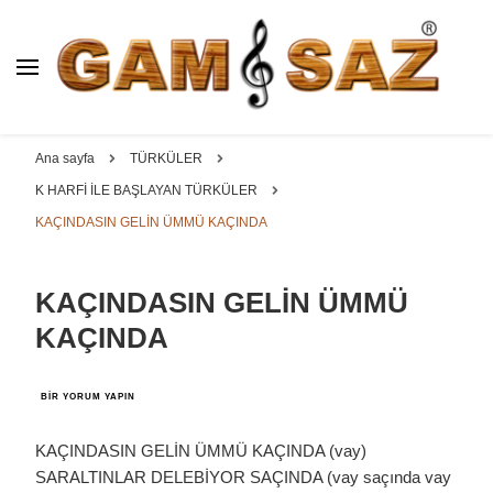
BAĞLAMA İMALAT / SATIŞ
GAM
SAZ : OYMA ||
Dut, Kestane, Karaağaç, Gürgen, Ceviz, Kelebek, Flot,
YAPRAK || ELEKTRO ||
Padok, Kompozit, Mat, Divan, Çöğür, Cura, Solak, Dede,
Ana sayfa
TÜRKÜLER
ÖZEL BAĞLAMA İMALAT /
Oyma ve yaprak sazlar, özel imalat bağlamalar
K HARFİ İLE BAŞLAYAN TÜRKÜLER
SATIŞ
KAÇINDASIN GELİN ÜMMÜ KAÇINDA
KAÇINDASIN GELİN ÜMMÜ
KAÇINDA
KAÇINDASIN
BIR YORUM YAPIN
GELİN
ÜMMÜ
KAÇINDA
KAÇINDASIN GELİN ÜMMÜ KAÇINDA (vay)
IÇIN
SARALTINLAR DELEBİYOR SAÇINDA (vay saçında vay