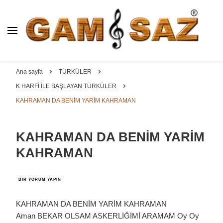
BAĞLAMA İMALAT / SATIŞ
GAM
SAZ : OYMA ||
Dut, Kestane, Karaağaç, Gürgen, Ceviz, Kelebek, Flot,
YAPRAK || ELEKTRO ||
Padok, Kompozit, Mat, Divan, Çöğür, Cura, Solak, Dede,
Ana sayfa
TÜRKÜLER
ÖZEL BAĞLAMA İMALAT /
Oyma ve yaprak sazlar, özel imalat bağlamalar
K HARFİ İLE BAŞLAYAN TÜRKÜLER
SATIŞ
KAHRAMAN DA BENİM YARİM KAHRAMAN
KAHRAMAN DA BENİM YARİM
KAHRAMAN
KAHRAMAN
BIR YORUM YAPIN
DA
BENİM
YARİM
KAHRAMAN DA BENİM YARİM KAHRAMAN
KAHRAMAN
Aman BEKAR OLSAM ASKERLİĞİMİ ARAMAM Oy Oy
IÇIN