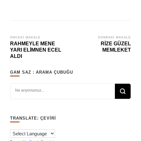
Yazı
ÖNCEKI MAKALE
SONRAKI MAKALE
RAHMEYLE MENE
RİZE GÜZEL
dolaşımı
YARI ELİMNEN ECEL
MEMLEKET
ALDI
GAM SAZ : ARAMA ÇUBUĞU
Bir şey mi arıyorsunuz?
TRANSLATE: ÇEVIRI