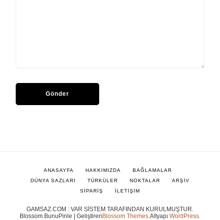
ANASAYFA
HAKKIMIZDA
BAĞLAMALAR
DÜNYA SAZLARI
TÜRKÜLER
NOKTALAR
ARŞİV
SİPARİŞ
İLETİŞİM
GAMSAZ.COM : VAR SİSTEM TARAFINDAN KURULMUŞTUR.
Blossom BunuPinle | Geliştiren
Blossom Themes
.Altyapı
WordPress
.