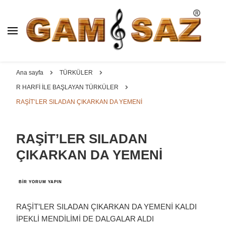
BAĞLAMA İMALAT / SATIŞ
GAM
SAZ : OYMA ||
Dut, Kestane, Karaağaç, Gürgen, Ceviz, Kelebek, Flot,
YAPRAK || ELEKTRO ||
Padok, Kompozit, Mat, Divan, Çöğür, Cura, Solak, Dede,
Ana sayfa
TÜRKÜLER
ÖZEL BAĞLAMA İMALAT /
Oyma ve yaprak sazlar, özel imalat bağlamalar
R HARFİ İLE BAŞLAYAN TÜRKÜLER
SATIŞ
RAŞİT’LER SILADAN ÇIKARKAN DA YEMENİ
RAŞİT’LER SILADAN
ÇIKARKAN DA YEMENİ
RAŞİT’LER
BIR YORUM YAPIN
SILADAN
ÇIKARKAN
DA
RAŞİT’LER SILADAN ÇIKARKAN DA YEMENİ KALDI
YEMENİ
İPEKLİ MENDİLİMİ DE DALGALAR ALDI
IÇIN