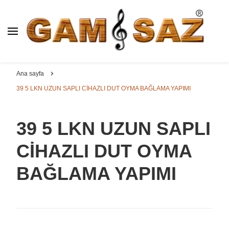
GAM
SAZ : OYMA ||
Dut, Kestane, Karaağaç, Gürgen, Ceviz, Kelebek, Flot,
YAPRAK || ELEKTRO ||
Padok, Kompozit, Mat, Divan, Çöğür, Cura, Solak, Dede,
Ana sayfa
ÖZEL BAĞLAMA İMALAT /
Oyma ve yaprak sazlar, özel imalat bağlamalar
39 5 LKN UZUN SAPLI CİHAZLI DUT OYMA BAĞLAMA YAPIMI
SATIŞ
39 5 LKN UZUN SAPLI
CİHAZLI DUT OYMA
BAĞLAMA YAPIMI