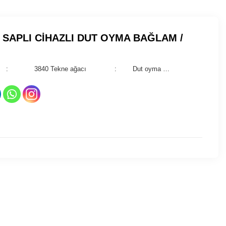
A SAPLI CİHAZLI DUT OYMA BAĞLAM /
(cm) : 3840 Tekne ağacı : Dut oyma …