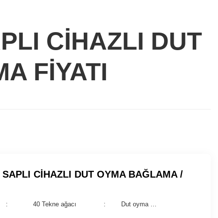
APLI CİHAZLI DUT
A FİYATI
A SAPLI CİHAZLI DUT OYMA BAĞLAMA /
(cm) : 40 Tekne ağacı : Dut oyma …