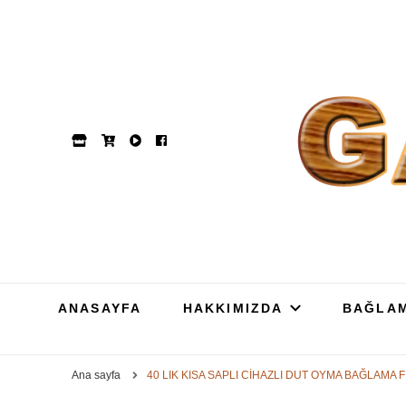
GAM
Dut, Kestane, Karaağa
ANASAYFA
HAKKIMIZDA
BAĞLA
Ana sayfa
40 LIK KISA SAPLI CİHAZLI DUT OYMA BAĞLAMA F