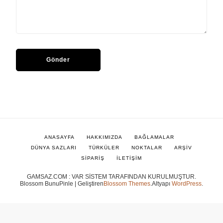
ANASAYFA
HAKKIMIZDA
BAĞLAMALAR
DÜNYA SAZLARI
TÜRKÜLER
NOKTALAR
ARŞİV
SİPARİŞ
İLETİŞİM
GAMSAZ.COM : VAR SİSTEM TARAFINDAN KURULMUŞTUR.
Blossom BunuPinle | Geliştiren
Blossom Themes
.Altyapı
WordPress
.