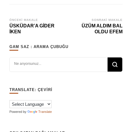
Yazı
ÖNCEKI MAKALE
SONRAKI MAKALE
ÜSKÜDAR’A GİDER
ÜZÜM ALDIM BAL
dolaşımı
İKEN
OLDU EFEM
GAM SAZ : ARAMA ÇUBUĞU
Bir şey mi arıyorsunuz?
TRANSLATE: ÇEVIRI
Powered by
Translate