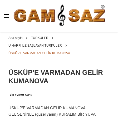
BAĞLAMA İMALAT / SATIŞ
GAM
SAZ : OYMA ||
Dut, Kestane, Karaağaç, Gürgen, Ceviz, Kelebek, Flot,
YAPRAK || ELEKTRO ||
Padok, Kompozit, Mat, Divan, Çöğür, Cura, Solak, Dede,
Ana sayfa
TÜRKÜLER
ÖZEL BAĞLAMA İMALAT /
Oyma ve yaprak sazlar, özel imalat bağlamalar
U HARFİ İLE BAŞLAYAN TÜRKÜLER
SATIŞ
ÜSKÜP’E VARMADAN GELİR KUMANOVA
ÜSKÜP’E VARMADAN GELİR
KUMANOVA
ÜSKÜP’E
BIR YORUM YAPIN
VARMADAN
GELİR
KUMANOVA
ÜSKÜP’E VARMADAN GELİR KUMANOVA
IÇIN
GEL SENİNLE (güzel yarim) KURALIM BİR YUVA