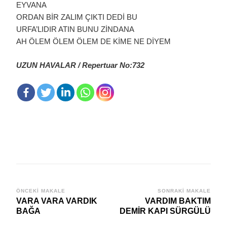
EYVANA
ORDAN BİR ZALIM ÇIKTI DEDİ BU
URFA’LIDIR ATIN BUNU ZİNDANA
AH ÖLEM ÖLEM ÖLEM DE KİME NE DİYEM
UZUN HAVALAR / Repertuar No:732
Yazı
ÖNCEKI MAKALE
SONRAKI MAKALE
VARA VARA VARDIK
VARDIM BAKTIM
dolaşımı
BAĞA
DEMİR KAPI SÜRGÜLÜ