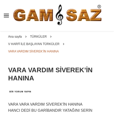
BAĞLAMA İMALAT / SATIŞ
GAM
SAZ : OYMA ||
Dut, Kestane, Karaağaç, Gürgen, Ceviz, Kelebek, Flot,
YAPRAK || ELEKTRO ||
Padok, Kompozit, Mat, Divan, Çöğür, Cura, Solak, Dede,
Ana sayfa
TÜRKÜLER
ÖZEL BAĞLAMA İMALAT /
Oyma ve yaprak sazlar, özel imalat bağlamalar
V HARFİ İLE BAŞLAYAN TÜRKÜLER
SATIŞ
VARA VARDIM SİVEREK’İN HANINA
VARA VARDIM SİVEREK’İN
HANINA
VARA
BIR YORUM YAPIN
VARDIM
SİVEREK’İN
HANINA
VARA VARA VARDIM SİVEREK’İN HANINA
IÇIN
HANCI DEDİ BU GARİBANDIR YATAĞINI SERİN