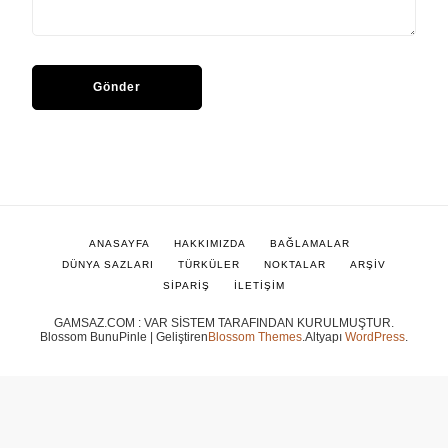
ANASAYFA
HAKKIMIZDA
BAĞLAMALAR
DÜNYA SAZLARI
TÜRKÜLER
NOKTALAR
ARŞİV
SİPARİŞ
İLETİŞİM
GAMSAZ.COM : VAR SİSTEM TARAFINDAN KURULMUŞTUR.
Blossom BunuPinle | Geliştiren
Blossom Themes
.Altyapı
WordPress
.