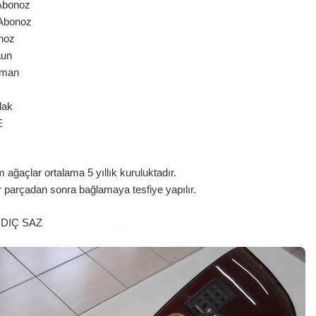
bonoz
Abonoz
oz
aun
man
lak
E
ağaçlar ortalama 5 yıllık kuruluktadır.
r parçadan sonra bağlamaya tesfiye yapılır.
RDIÇ SAZ