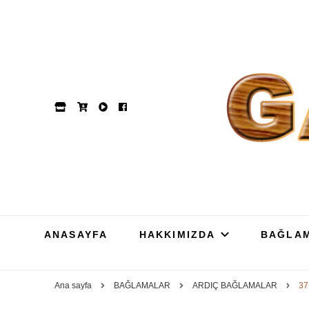
GAM
Dut, Kestane, Karaağa
ANASAYFA
HAKKIMIZDA
BAĞLA
Ana sayfa
BAĞLAMALAR
ARDIÇ BAĞLAMALAR
37