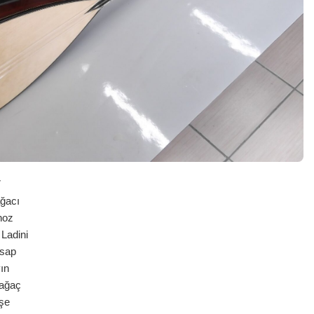
7
acı
noz
adini
ap
ın
ağaç
şe