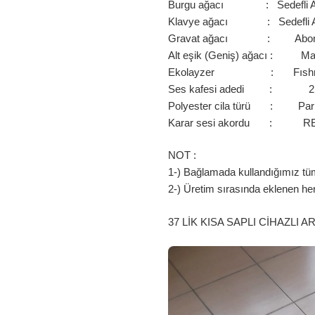
Burgu ağacı : Sedefli A
Klavye ağacı : Sedefli 
Gravat ağacı : Abon
Alt eşik (Geniş) ağacı : M
Ekolayzer : Fısh
Ses kafesi adedi : 2
Polyester cila türü : Par
Karar sesi akordu : R
NOT :
1-) Bağlamada kullandığımız tüm 
2-) Üretim sırasında eklenen he
37 LİK KISA SAPLI CİHAZLI A