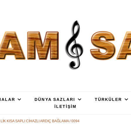
SAZ : OYMA || YAPRAK || ELEK
ç, Gürgen, Ceviz, Kelebek, Flot, Padok, Kompozit, Mat, Divan, Çöğür, Cura, 
SATIŞ
MALAR
DÜNYA SAZLARI
TÜRKÜLER
İLETİŞİM
 LİK KISA SAPLI CİHAZLI ARDIÇ BAĞLAMA / 0094