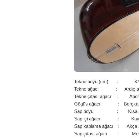
Tekne boyu (cm) : 3
Tekne ağacı : Ardıç ağ
Tekne çıtası ağacı : Abo
Gögüs ağacı : Borçka L
Sap boyu : Kısa s
Sap içi ağacı : Kay
Sap kaplama ağacı : Akça 
Sap çıtası ağacı : Me