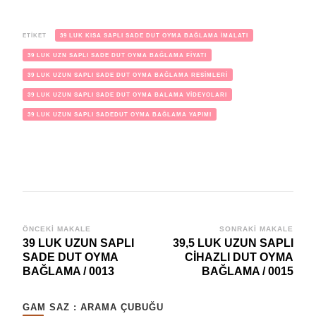
ETIKET
39 LUK KISA SAPLI SADE DUT OYMA BAĞLAMA İMALATI
39 LUK UZN SAPLI SADE DUT OYMA BAĞLAMA FİYATI
39 LUK UZUN SAPLI SADE DUT OYMA BAĞLAMA RESİMLERİ
39 LUK UZUN SAPLI SADE DUT OYMA BALAMA VİDEYOLARI
39 LUK UZUN SAPLI SADEDUT OYMA BAĞLAMA YAPIMI
Yazı
ÖNCEKI MAKALE
SONRAKI MAKALE
39 LUK UZUN SAPLI
39,5 LUK UZUN SAPLI
dolaşımı
SADE DUT OYMA
CİHAZLI DUT OYMA
BAĞLAMA / 0013
BAĞLAMA / 0015
GAM SAZ : ARAMA ÇUBUĞU