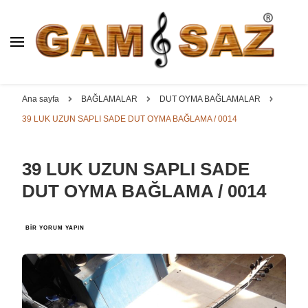
BAĞLAMA İMALAT / SATIŞ
GAM
SAZ : OYMA ||
Dut, Kestane, Karaağaç, Gürgen, Ceviz, Kelebek, Flot,
YAPRAK || ELEKTRO ||
Padok, Kompozit, Mat, Divan, Çöğür, Cura, Solak, Dede,
Ana sayfa
BAĞLAMALAR
DUT OYMA BAĞLAMALAR
ÖZEL BAĞLAMA İMALAT /
Oyma ve yaprak sazlar, özel imalat bağlamalar
39 LUK UZUN SAPLI SADE DUT OYMA BAĞLAMA / 0014
SATIŞ
39 LUK UZUN SAPLI SADE
DUT OYMA BAĞLAMA / 0014
39
BIR YORUM YAPIN
LUK
UZUN
SAPLI
SADE
DUT
OYMA
BAĞLAMA